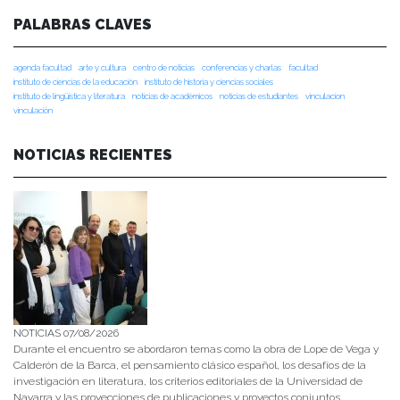
PALABRAS CLAVES
agenda facultad
arte y cultura
centro de noticias
conferencias y charlas
facultad
instituto de ciencias de la educación
instituto de historia y ciencias sociales
instituto de lingüística y literatura
noticias de académicos
noticias de estudiantes
vinculacion
vinculación
NOTICIAS RECIENTES
NOTICIAS 07/08/2026
Durante el encuentro se abordaron temas como la obra de Lope de Vega y
Calderón de la Barca, el pensamiento clásico español, los desafíos de la
investigación en literatura, los criterios editoriales de la Universidad de
Navarra y las proyecciones de publicaciones y proyectos conjuntos.