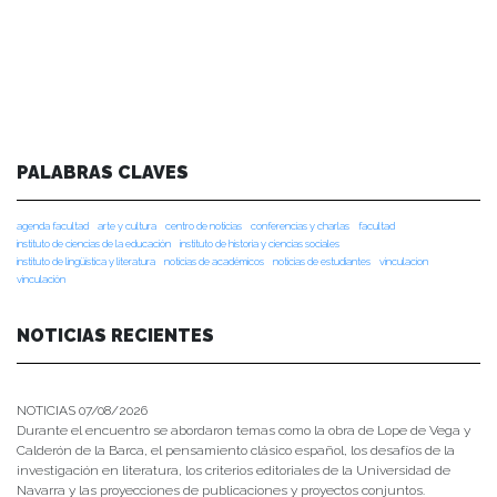
PALABRAS CLAVES
agenda facultad
arte y cultura
centro de noticias
conferencias y charlas
facultad
instituto de ciencias de la educación
instituto de historia y ciencias sociales
instituto de lingüística y literatura
noticias de académicos
noticias de estudiantes
vinculacion
vinculación
NOTICIAS RECIENTES
NOTICIAS 07/08/2026
Durante el encuentro se abordaron temas como la obra de Lope de Vega y
Calderón de la Barca, el pensamiento clásico español, los desafíos de la
investigación en literatura, los criterios editoriales de la Universidad de
Navarra y las proyecciones de publicaciones y proyectos conjuntos.