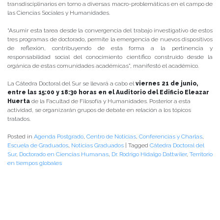
transdisciplinarios en torno a diversas macro-problemáticas en el campo de
las Ciencias Sociales y Humanidades.
“Asumir esta tarea desde la convergencia del trabajo investigativo de estos
tres programas de doctorado, permite la emergencia de nuevos dispositivos
de reflexión, contribuyendo de esta forma a la pertinencia y
responsabilidad social del conocimiento científico construido desde la
orgánica de estas comunidades académicas”, manifestó el académico.
La Cátedra Doctoral del Sur se llevará a cabo el
viernes 21 de junio,
entre las 15:00 y 18:30 horas en el Auditorio del Edificio Eleazar
Huerta
de la Facultad de Filosofía y Humanidades. Posterior a esta
actividad, se organizarán grupos de debate en relación a los tópicos
tratados.
Posted in
Agenda Postgrado
,
Centro de Noticias
,
Conferencias y Charlas
,
Escuela de Graduados
,
Noticias Graduados
|
Tagged
Cátedra Doctoral del
Sur
,
Doctorado en Ciencias Humanas
,
Dr. Rodrigo Hidalgo Dattwiler
,
Territorio
en tiempos globales