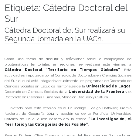
Etiqueta:
Cátedra Doctoral del
Sur
Cátedra Doctoral del Sur realizará su
Segunda Jornada en la UACh.
Publicado el
18/06/2019
- Facultad de Filosofía y Humanidades
Como una forma de discutir y reflexionar sobre la complejidad de
problemáticas territoriales en regiones, se realizará este viernes la
Cátedra Doctoral “Territorio en Tiempos Globales”
. Esta
actividad es impulsada por el Consorcio de Doctorados en Ciencias Sociales
del Sur, el cual está integrado actualmente los programas de Doctorado de
Ciencias Sociales en Estudios Territoriales de la
Universidad de Lagos
,
Doctorado en Ciencias Sociales de la
Universidad de la Frontera
y el
Doctorado en Ciencias Humanas, Mención Discurso y Cultura.
El invitado para esta ocasión es el Dr. Rodrigo Hidalgo Dattwiler, Premio
Nacional de Geografía 2014 y académico de la Pontificia Universidad
Católica de Chile, quien desarrollará la charla
“La Investigación, el
Territorio y las Categorías de los Posible”
.
Para el Dr. Iván Oliva Figueroa, director del Programa de Doctorado en