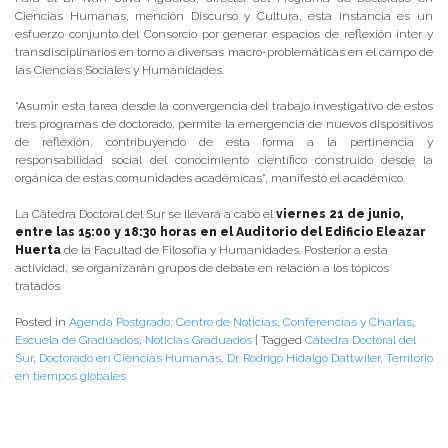
Ciencias Humanas, mención Discurso y Cultura, esta instancia es un
esfuerzo conjunto del Consorcio por generar espacios de reflexión inter y
transdisciplinarios en torno a diversas macro-problemáticas en el campo de
las Ciencias Sociales y Humanidades.
“Asumir esta tarea desde la convergencia del trabajo investigativo de estos
tres programas de doctorado, permite la emergencia de nuevos dispositivos
de reflexión, contribuyendo de esta forma a la pertinencia y
responsabilidad social del conocimiento científico construido desde la
orgánica de estas comunidades académicas”, manifestó el académico.
La Cátedra Doctoral del Sur se llevará a cabo el
viernes 21 de junio,
entre las 15:00 y 18:30 horas en el Auditorio del Edificio Eleazar
Huerta
de la Facultad de Filosofía y Humanidades. Posterior a esta
actividad, se organizarán grupos de debate en relación a los tópicos
tratados.
Posted in
Agenda Postgrado
,
Centro de Noticias
,
Conferencias y Charlas
,
Escuela de Graduados
,
Noticias Graduados
|
Tagged
Cátedra Doctoral del
Sur
,
Doctorado en Ciencias Humanas
,
Dr. Rodrigo Hidalgo Dattwiler
,
Territorio
en tiempos globales