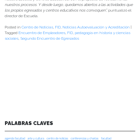
nuestros procesos. Y desde luego, quedamos abiertos a las actividades que
los propios egresados y centros educativos nos convoquen”,
puntualizó el
director de Escuela.
Posted in
Centro de Noticias
,
FID
,
Noticias Autoevaluación y Acreditación
|
Tagged
Encuentro de Empleadores
,
FID
,
pedagogía en historia y ciencias
sociales
,
Segundo Encuentro de Egresados
PALABRAS CLAVES
agenda facultad
arte y cultura
centro de noticias
conferencias y charlas
facultad