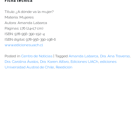
Ficha técnica
Título: ¿A dónde va la mujer?
Materia: Mujeres
Autora: Amanda Labarca
Páginas: 176 (24×17 cm)
ISBN: 978-956-390-192-4
ISBN digital: 978-956-390-198-6
www.edicionesuach.cl
Posted in
Centro de Noticias
|
Tagged
Amanda Labarca
,
Dra. Ana Traverso
,
Dra. Carolina Ávalos
,
Dra. Karen Alfaro
,
Ediciones UACh
,
ediciones
Universidad Austral de Chile
,
Reedición