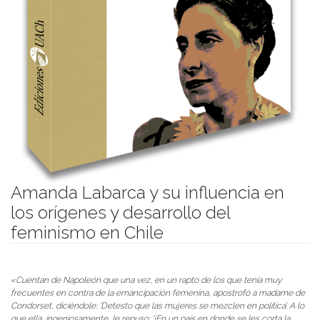
Amanda Labarca y su influencia en
los orígenes y desarrollo del
feminismo en Chile
Publicado el
12/07/2022
- Facultad de Filosofía y Humanidades
«Cuentan de Napoleón que una vez, en un rapto de los que tenía muy
frecuentes en contra de la emancipación femenina, apostrofó a madame de
Condorset, diciéndole: ‘Detesto que las mujeres se mezclen en política’. A lo
que ella, ingeniosamente, le repuso: ‘¡En un país en donde se les corta la