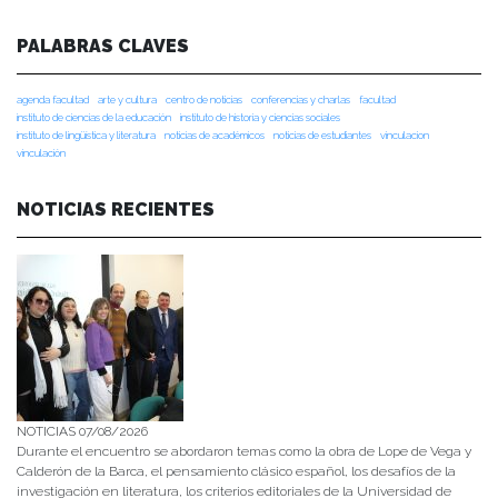
PALABRAS CLAVES
agenda facultad
arte y cultura
centro de noticias
conferencias y charlas
facultad
instituto de ciencias de la educación
instituto de historia y ciencias sociales
instituto de lingüística y literatura
noticias de académicos
noticias de estudiantes
vinculacion
vinculación
NOTICIAS RECIENTES
NOTICIAS 07/08/2026
Durante el encuentro se abordaron temas como la obra de Lope de Vega y
Calderón de la Barca, el pensamiento clásico español, los desafíos de la
investigación en literatura, los criterios editoriales de la Universidad de