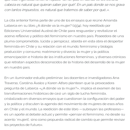
cabeza es natural que quieran saber por qué!’. En un país donde se nos grava
con tantos impuestos, es natural que tratemos de saber por qué…».
La cita anterior forma parte de uno de los ensayos que reúne Amanda
Labarca en su libro ¿A dónde va la mujer? (1934), hoy reeditado por
Ediciones Universidad Austral de Chile para resguardar y revitalizar el
acervo reflexivo y político del feminismo en nuestro país. Poseedora de una
pluma comprometida, lúcida y perspicaz, aborda en esta obra el despertar
feminista en Chile y su relación con el mundo; feminismo y biología;
producción y consumo; matrimonio y divorcio; la mujer y la política;
emancipación e historia de las instituciones femeninas, y diversas crónicas
que retratan aspectos desconocidos de la historia del desarrollo de la mujer
en nuestro país.
En un iluminador estudio preliminar, las docentes e investigadoras Ana
Traverso, Carolina Ávalos y Karen Alfaro plantean que la provocadora
pregunta de Labarca «¿A dónde va la mujer?», implica el examen de las
transformaciones históricas de casi un siglo de lucha feminista,
cristalizado en diversos ensayos que cuestionan la configuración del poder
y la política y discuten la agenda del movimiento de mujeres de esos años
en Chile y el mundo. La reedición de este libro —subrayan las profesoras—
es un aporte al debate actual y permite «pensar el feminismo, no desde su
acento ‘mujeril’, sino como propuesta radical de cambio que permite revisar
los proyectos de futuro».