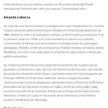
Cabe destacar que la edición cuenta con financiamiento del Fondo
Nacional de Fomento del Libro y la Lectura, Convocatoria 2021.
Amanda Labarca
Se trata de una de las autoras y protagonistas más importantes en nuestra
historia reciente sobre el feminismo. Nacida en Chile el 5 de diciembre de
1886, dedicó su vida a la educación pública, al feminismo y la escritura. Fue
la primera mujer en Chile y en Latinoamérica en tener una cátedra
universitaria, al tiempo que desarrollaba investigaciones en psicología,
pedagogía, filosofía, entre otras disciplinas. Publicó novelas, ensayos, textos
filosóficos, así como manuales para la enseñanza segundaria y textos de
política educativa.
Su militancia feminista la hizo parte del movimiento de mujeres por la
igualdad y el derecho a voto, del Círculo Femenino de Estudios, del Comité
Nacional Pro-Derechos de la Mujer y del Movimiento Pro-Emancipación de
la Mujer (MEMCH), entre otros. Además, alcanzó cargos de poder
internacionales como la delegación plenipotenciaria chilena en la Primera
Asamblea de las Naciones Unidas en 1946 y, entre los años 1948 y 1949,
asumió como jefa de la Comisión Estatus de la Mujer de la Organización
Naciones Unidas. En 1975, en los inicios de la Dictadura Cívico-Militar,
muere a los 88 años en Santiago.