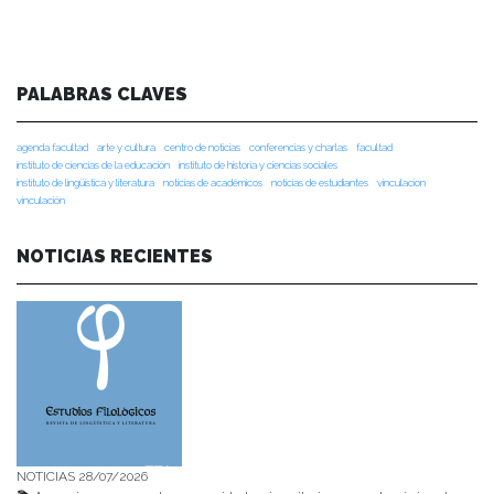
PALABRAS CLAVES
agenda facultad
arte y cultura
centro de noticias
conferencias y charlas
facultad
instituto de ciencias de la educación
instituto de historia y ciencias sociales
instituto de lingüística y literatura
noticias de académicos
noticias de estudiantes
vinculacion
vinculación
NOTICIAS RECIENTES
NOTICIAS 28/07/2026