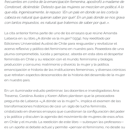
frecuentes en contra de la emancipación femenina, apostrofó a madame de
Condorset, diciéndole: ‘Detesto que las mujeres se mezclen en política’. A lo
que ella, ingeniosamente, le repuso: ‘¡En un país en donde se les corta la
cabeza es natural que quieran saber por qué!’. En un país donde se nos grava
con tantos impuestos, es natural que tratemos de saber por qué…».
La cita anterior forma parte de uno de los ensayos que reúne Amanda
Labarca en su libro ¿A dónde va la mujer? (1934), hoy reeditado por
Ediciones Universidad Austral de Chile para resguardar y revitalizar el
acervo reflexivo y político del feminismo en nuestro país. Poseedora de una
pluma comprometida, lúcida y perspicaz, aborda en esta obra el despertar
feminista en Chile y su relación con el mundo; feminismo y biología;
producción y consumo; matrimonio y divorcio; la mujer y la política;
emancipación e historia de las instituciones femeninas, y diversas crónicas
que retratan aspectos desconocidos de la historia del desarrollo de la mujer
en nuestro país.
En un iluminador estudio preliminar, las docentes e investigadoras Ana
Traverso, Carolina Ávalos y Karen Alfaro plantean que la provocadora
pregunta de Labarca «¿A dónde va la mujer?», implica el examen de las
transformaciones históricas de casi un siglo de lucha feminista,
cristalizado en diversos ensayos que cuestionan la configuración del poder
y la política y discuten la agenda del movimiento de mujeres de esos años
en Chile y el mundo. La reedición de este libro —subrayan las profesoras—
es un aporte al debate actual y permite «pensar el feminismo, no desde su