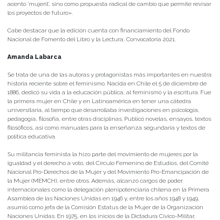
acento ‘mujeril’, sino como propuesta radical de cambio que permite revisar
los proyectos de futuro».
Cabe destacar que la edición cuenta con financiamiento del Fondo
Nacional de Fomento del Libro y la Lectura, Convocatoria 2021.
Amanda Labarca
Se trata de una de las autoras y protagonistas más importantes en nuestra
historia reciente sobre el feminismo. Nacida en Chile el 5 de diciembre de
1886, dedicó su vida a la educación pública, al feminismo y la escritura. Fue
la primera mujer en Chile y en Latinoamérica en tener una cátedra
universitaria, al tiempo que desarrollaba investigaciones en psicología,
pedagogía, filosofía, entre otras disciplinas. Publicó novelas, ensayos, textos
filosóficos, así como manuales para la enseñanza segundaria y textos de
política educativa.
Su militancia feminista la hizo parte del movimiento de mujeres por la
igualdad y el derecho a voto, del Círculo Femenino de Estudios, del Comité
Nacional Pro-Derechos de la Mujer y del Movimiento Pro-Emancipación de
la Mujer (MEMCH), entre otros. Además, alcanzó cargos de poder
internacionales como la delegación plenipotenciaria chilena en la Primera
Asamblea de las Naciones Unidas en 1946 y, entre los años 1948 y 1949,
asumió como jefa de la Comisión Estatus de la Mujer de la Organización
Naciones Unidas. En 1975, en los inicios de la Dictadura Cívico-Militar,