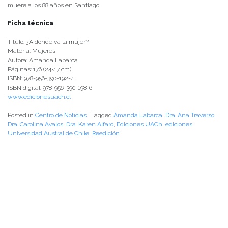
muere a los 88 años en Santiago.
Ficha técnica
Título: ¿A dónde va la mujer?
Materia: Mujeres
Autora: Amanda Labarca
Páginas: 176 (24×17 cm)
ISBN: 978-956-390-192-4
ISBN digital: 978-956-390-198-6
www.edicionesuach.cl
Posted in
Centro de Noticias
|
Tagged
Amanda Labarca
,
Dra. Ana Traverso
,
Dra. Carolina Ávalos
,
Dra. Karen Alfaro
,
Ediciones UACh
,
ediciones
Universidad Austral de Chile
,
Reedición