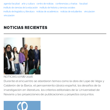
agenda facultad
arte y cultura
centro de noticias
conferencias y charlas
facultad
instituto de ciencias de la educación
instituto de historia y ciencias sociales
instituto de lingüística y literatura
noticias de académicos
noticias de estudiantes
vinculacion
vinculación
NOTICIAS RECIENTES
NOTICIAS 07/08/2026
Durante el encuentro se abordaron temas como la obra de Lope de Vega y
Calderón de la Barca, el pensamiento clásico español, los desafíos de la
investigación en literatura, los criterios editoriales de la Universidad de
Navarra y las proyecciones de publicaciones y proyectos conjuntos.