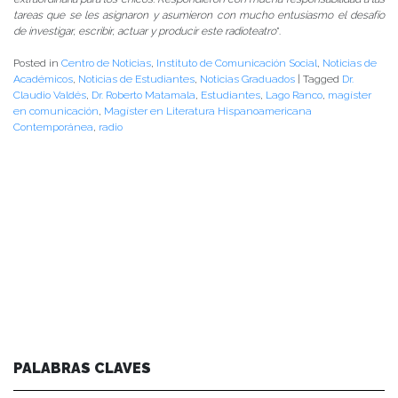
tareas que se les asignaron y asumieron con mucho entusiasmo el desafío
de investigar, escribir, actuar y producir este radioteatro
”.
Posted in
Centro de Noticias
,
Instituto de Comunicación Social
,
Noticias de
Académicos
,
Noticias de Estudiantes
,
Noticias Graduados
|
Tagged
Dr.
Claudio Valdés
,
Dr. Roberto Matamala
,
Estudiantes
,
Lago Ranco
,
magíster
en comunicación
,
Magíster en Literatura Hispanoamericana
Contemporánea
,
radio
PALABRAS CLAVES