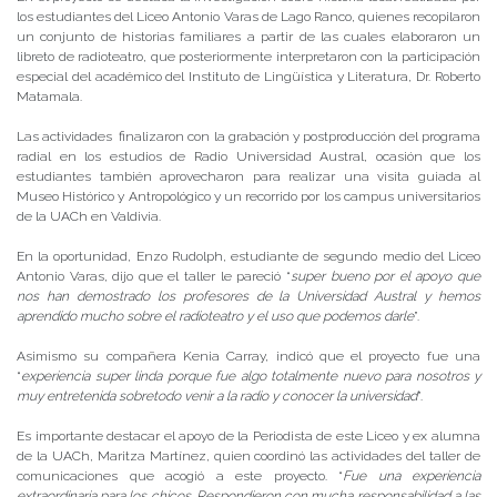
los estudiantes del Liceo Antonio Varas de Lago Ranco, quienes recopilaron
un conjunto de historias familiares a partir de las cuales elaboraron un
libreto de radioteatro, que posteriormente interpretaron con la participación
especial del académico del Instituto de Lingüística y Literatura, Dr. Roberto
Matamala.
Las actividades finalizaron con la grabación y postproducción del programa
radial en los estudios de Radio Universidad Austral, ocasión que los
estudiantes también aprovecharon para realizar una visita guiada al
Museo Histórico y Antropológico y un recorrido por los campus universitarios
de la UACh en Valdivia.
En la oportunidad, Enzo Rudolph, estudiante de segundo medio del Liceo
Antonio Varas, dijo que el taller le pareció “
super bueno por el apoyo que
nos han demostrado los profesores de la Universidad Austral y hemos
aprendido mucho sobre el radioteatro y el uso que podemos darle
”.
Asimismo su compañera Kenia Carray, indicó que el proyecto fue una
“
experiencia super linda porque fue algo totalmente nuevo para nosotros y
muy entretenida sobretodo venir a la radio y conocer la universidad
”.
Es importante destacar el apoyo de la Periodista de este Liceo y ex alumna
de la UACh, Maritza Martínez, quien coordinó las actividades del taller de
comunicaciones que acogió a este proyecto. “
Fue una experiencia
extraordinaria para los chicos. Respondieron con mucha responsabilidad a las