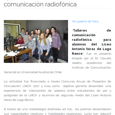
comunicación radiofónica
Publicado el
15/12/2017
- Facultad de Filosofía y Humanidades
Ver galería de fotos
“
Talleres de
comunicación
radiofónica para
alumnos del Liceo
Antonio Varas de Lago
Ranco
”, fue el proyecto
dirigido por el Dr. Claudio
Valdés, académico del
Instituto de Comunicación
Social de la Universidad Austral de Chile.
La actividad fue financiada a través Concurso Anual de Proyectos de
Vinculación UACh 2017 y tuvo como objetivo general desarrollar una
experiencia de intercambio de saberes entre estudiantes de pre y
postgrado de la UACh y alumnos de segundo medio del Liceo Antonio
Varas de Lago Ranco.
A través de una metodología diseñada ad hoc, los jóvenes desarrollaron
sus capacidades creativas y habilidades expresivas, junto con adquirir