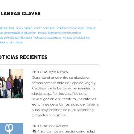
ALABRAS CLAVES
da facultad
arte y cultura
centro de noticias
conferencias y charlas
facultad
tuto de ciencias de la educación
instituto de historia y ciencias sociales
tuto de lingüística y literatura
noticias de académicos
noticias de estudiantes
ulacion
vinculación
OTICIAS RECIENTES
NOTICIAS 07/08/2026
Durante el encuentro se abordaron
temas como la obra de Lope de Vega y
Calderón de la Barca, el pensamiento
clásico español, los desafíos de la
investigación en literatura, los criterios
editoriales de la Universidad de Navarra
y las proyecciones de publicaciones y
proyectos conjuntos.
NOTICIAS 28/07/2026
📚 Anunciamos a nuestra comunidad