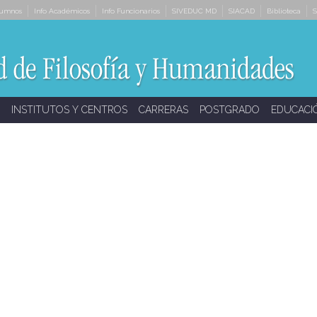
lumnos
Info Académicos
Info Funcionarios
SIVEDUC MD
SIACAD
Biblioteca
S
INSTITUTOS Y CENTROS
CARRERAS
POSTGRADO
EDUCACI