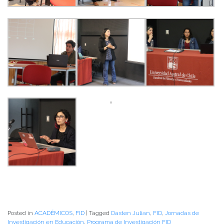
Posted in
ACADÉMICOS
,
FID
|
Tagged
Dasten Julian
,
FID
,
Jornadas de
Investigación en Educación
,
Programa de Investigación FID