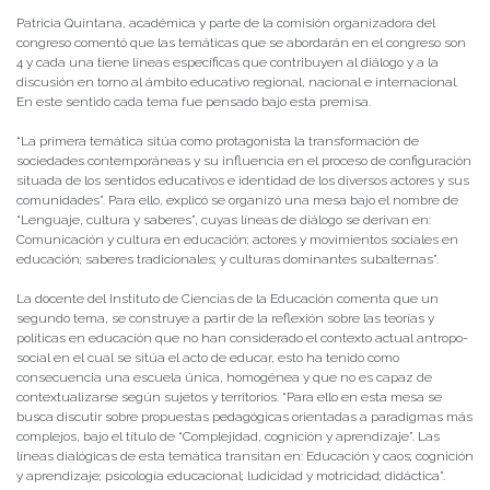
Patricia Quintana, académica y parte de la comisión organizadora del
congreso comentó que las temáticas que se abordarán en el congreso son
4 y cada una tiene líneas específicas que contribuyen al diálogo y a la
discusión en torno al ámbito educativo regional, nacional e internacional.
En este sentido cada tema fue pensado bajo esta premisa.
“La primera temática sitúa como protagonista la transformación de
sociedades contemporáneas y su influencia en el proceso de configuración
situada de los sentidos educativos e identidad de los diversos actores y sus
comunidades”. Para ello, explicó se organizó una mesa bajo el nombre de
“Lenguaje, cultura y saberes”, cuyas líneas de diálogo se derivan en:
Comunicación y cultura en educación; actores y movimientos sociales en
educación; saberes tradicionales; y culturas dominantes subalternas”.
La docente del Instituto de Ciencias de la Educación comenta que un
segundo tema, se construye a partir de la reflexión sobre las teorías y
políticas en educación que no han considerado el contexto actual antropo-
social en el cual se sitúa el acto de educar, esto ha tenido como
consecuencia una escuela única, homogénea y que no es capaz de
contextualizarse según sujetos y territorios. “Para ello en esta mesa se
busca discutir sobre propuestas pedagógicas orientadas a paradigmas más
complejos, bajo el título de “Complejidad, cognición y aprendizaje”. Las
líneas dialógicas de esta temática transitan en: Educación y caos; cognición
y aprendizaje; psicología educacional; ludicidad y motricidad; didáctica”.