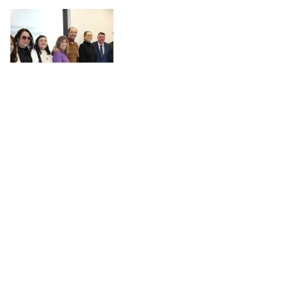
NOTICIAS 07/08/2026
Durante el encuentro se abordaron temas como la obra de Lope de Vega y
Calderón de la Barca, el pensamiento clásico español, los desafíos de la
investigación en literatura, los criterios editoriales de la Universidad de
Navarra y las proyecciones de publicaciones y proyectos conjuntos.
NOTICIAS 28/07/2026