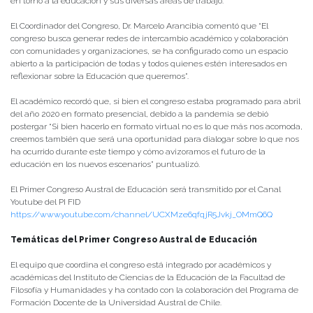
en torno a la educación y sus diversas áreas de trabajo.
El Coordinador del Congreso, Dr. Marcelo Arancibia comentó que “El
congreso busca generar redes de intercambio académico y colaboración
con comunidades y organizaciones, se ha configurado como un espacio
abierto a la participación de todas y todos quienes estén interesados en
reflexionar sobre la Educación que queremos”.
El académico recordó que, si bien el congreso estaba programado para abril
del año 2020 en formato presencial, debido a la pandemia se debió
postergar “Si bien hacerlo en formato virtual no es lo que más nos acomoda,
creemos también que será una oportunidad para dialogar sobre lo que nos
ha ocurrido durante este tiempo y cómo avizoramos el futuro de la
educación en los nuevos escenarios” puntualizó.
El Primer Congreso Austral de Educación será transmitido por el Canal
Youtube del PI FID
https://www.youtube.com/channel/UCXMze6qfqjR5Jvkj_OMmQ6Q
Temáticas del Primer Congreso Austral de Educación
El equipo que coordina el congreso está integrado por académicos y
académicas del Instituto de Ciencias de la Educación de la Facultad de
Filosofía y Humanidades y ha contado con la colaboración del Programa de
Formación Docente de la Universidad Austral de Chile.