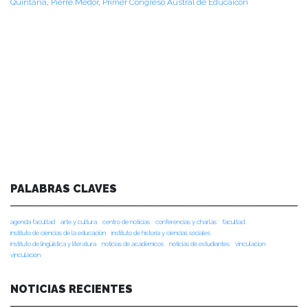
Quintana
,
Pierre Medor
,
Primer Congreso Austral de Educaicón
PALABRAS CLAVES
agenda facultad
arte y cultura
centro de noticias
conferencias y charlas
facultad
instituto de ciencias de la educación
instituto de historia y ciencias sociales
instituto de lingüística y literatura
noticias de académicos
noticias de estudiantes
vinculacion
vinculación
NOTICIAS RECIENTES