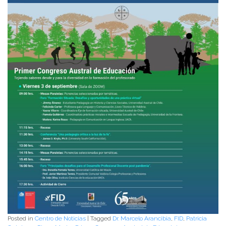
Posted in
Centro de Noticias
|
Tagged
Dr. Marcelo Arancibia
,
FID
,
Patricia