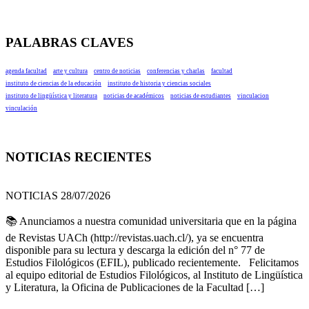
PALABRAS CLAVES
agenda facultad
arte y cultura
centro de noticias
conferencias y charlas
facultad
instituto de ciencias de la educación
instituto de historia y ciencias sociales
instituto de lingüística y literatura
noticias de académicos
noticias de estudiantes
vinculacion
vinculación
NOTICIAS RECIENTES
NOTICIAS 28/07/2026
📚 Anunciamos a nuestra comunidad universitaria que en la página
de Revistas UACh (http://revistas.uach.cl/), ya se encuentra
disponible para su lectura y descarga la edición del n° 77 de
Estudios Filológicos (EFIL), publicado recientemente. Felicitamos
al equipo editorial de Estudios Filológicos, al Instituto de Lingüística
y Literatura, la Oficina de Publicaciones de la Facultad […]