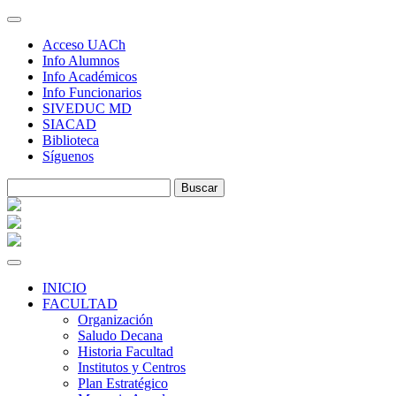
Skip
to
Acceso UACh
content
Info Alumnos
Info Académicos
Info Funcionarios
SIVEDUC MD
SIACAD
Biblioteca
Síguenos
INICIO
FACULTAD
Organización
Saludo Decana
Historia Facultad
Institutos y Centros
Plan Estratégico