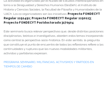
La actividad es organizada por el Núcleo de Estudios interdisciplinarios en
torno a la Desigualdad y Derechos Humanos (DesDeh), el Instituto de
Historia y Ciencias Sociales, la Facultad de Filosofía y Humanidades de la
UACh. Los co-organizadores son las iniciativas:
Proyecto FONDECYT
Regular 1191491; Proyecto FONDECYT Regular 1190113;
Proyecto FONDECYT Postdoctorado 3170504
.
Este seminario busca relevar perspectivas que, desde distintas posiciones
disciplinarias, teóricas e investigativas, aborden estos temas incorporando
como central la perspectiva socio-histórica. En este sentido, la pregunta
que constituye el punto de encuentro de todas las reflexiones refiere a las
continuidades y rupturas que las nuevas modalidades militantes,
activistas y partidarias expresan.
PROGRAMA SEMINARIO, MILITANCIAS, ACTIVISMOS Y PARTIDOS EN
TIEMPOS DE CAMBIO