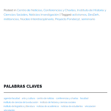
Posted in
Centro de Noticias
,
Conferencias y Charlas
,
Instituto de Historia y
Ciencias Sociales
,
Noticias Investigación
|
Tagged
activismos
,
DesDeh
,
militancias
,
Núcleo Interdisciplinario
,
Proyecto Fondecyt
,
seminario
PALABRAS CLAVES
agenda facultad
arte y cultura
centro de noticias
conferencias y charlas
facultad
instituto de ciencias de la educación
instituto de historia y ciencias sociales
instituto de lingüística y literatura
noticias de académicos
noticias de estudiantes
vinculacion
vinculación