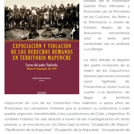
Editado por el historiador
Gabriel Pozo Menares y
financiado por el Ministerio
de las Culturas, las Artes y
el Patrimonio, a través de
Fondart Región de la
Araucanía, convocatoria
2017, el texto será
comentado por el profesor
Luis Berger.
La obra detalla la llegada
del padre misionero de la
Orden de los Capuchinos
bávaros alemanes conocido
como Sigifredo de
Frauenhäusl, quien tuvo la
suerte –o la desdicha– de
llegar al territorio
mapunche en uno de los momentos más violentos, a pocos años de
finalizadas las campañas militares que le quitaron su autonomía a este
pueblo originario, sometiéndolo a las jurisdicciones de Chile y Argentina. El
contexto histórico ha sido descrito a través de las investigaciones en tanto
proceso, y se encuentra en los libros bajo el tema “
Ocupación de Arauco
”,
“
Pacificación de la Araucanía
”, “
Ocupación de la Araucanía
”, “
Incorporación de