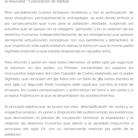
la Araucanía
”, “
Colonización de Valdivia
”.
Pero considerando nuevos enfoques analíticos y con la participación de
otras disciplinas, principalmente la antropología, se está dando énfasis a
las consecuencias que tuvo para la población afectada, surgiendo así
estudios que se apoyan en la categoría ‘genocidio’ y en la violación de los
derechos humanos. Independientemente de las divergencias que provoca
semejante actualización conceptual, con sus partidarios y detractores, lo
que importa en esta oportunidad es relevar la forma en que el mismo padre
Sigifredo entendió lo que estaba observando en aquellos años.
Para difundir y poner en valor estas memorias, el editor optó por organizar
el volumen en dos partes. La Primera, concentrada en exponer los
manuscritos originales del Libro Copiador de Cartas elaborado por el padre
Sigifredo, que consisten en 501 folios con un total de 384 cartas escritas el
año 1905. La Segunda Parte incorpora siete capítulos, escritos al estilo de
ensayos, los cuales contextualizan y profundizan en torno a las cartas y a
la época histórica en la que se desarrollaron los acontecimientos.
El principal objetivo que se busca con esta ‘
desclasificación
’ de cartas y su
respectivo análisis, es poner a disposición del público amplio las evidencias
que demuestran el proceso de usurpación territorial, la expoliación y la
violación de derechos humanos que afectó a la sociedad mapunche a
principios del siglo XX, con su consecuente reacción por parte de la
población.