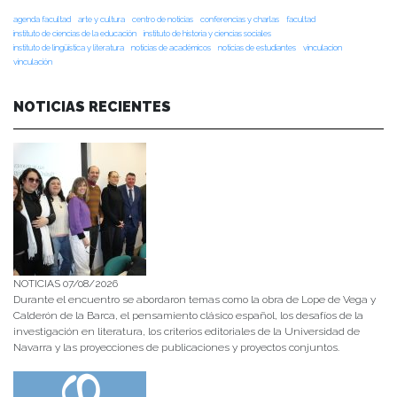
agenda facultad
arte y cultura
centro de noticias
conferencias y charlas
facultad
instituto de ciencias de la educación
instituto de historia y ciencias sociales
instituto de lingüística y literatura
noticias de académicos
noticias de estudiantes
vinculacion
vinculación
NOTICIAS RECIENTES
NOTICIAS 07/08/2026
Durante el encuentro se abordaron temas como la obra de Lope de Vega y
Calderón de la Barca, el pensamiento clásico español, los desafíos de la
investigación en literatura, los criterios editoriales de la Universidad de
Navarra y las proyecciones de publicaciones y proyectos conjuntos.