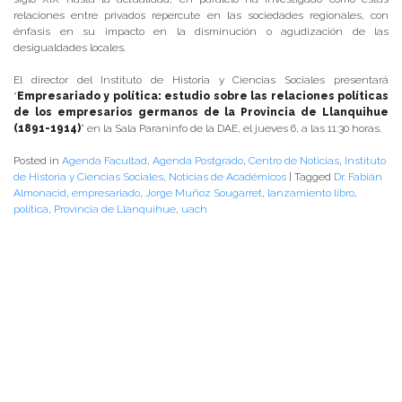
relaciones entre privados repercute en las sociedades regionales, con
énfasis en su impacto en la disminución o agudización de las
desigualdades locales.
El director del Instituto de Historia y Ciencias Sociales presentará
“
Empresariado y política: estudio sobre las relaciones políticas
de los empresarios germanos de la Provincia de Llanquihue
(1891-1914)
” en la Sala Paraninfo de la DAE, el jueves 6, a las 11:30 horas.
Posted in
Agenda Facultad
,
Agenda Postgrado
,
Centro de Noticias
,
Instituto
de Historia y Ciencias Sociales
,
Noticias de Académicos
|
Tagged
Dr. Fabián
Almonacid
,
empresariado
,
Jorge Muñoz Sougarret
,
lanzamiento libro
,
política
,
Provincia de Llanquihue
,
uach