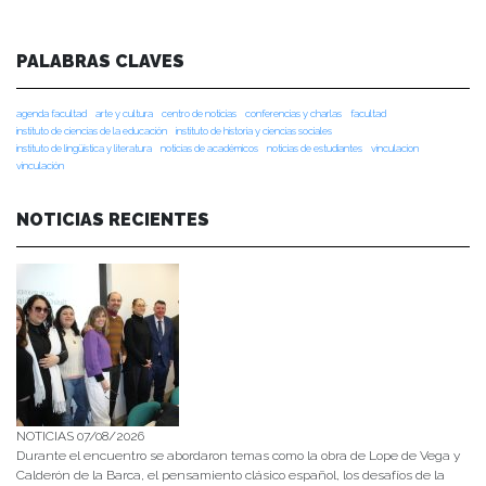
PALABRAS CLAVES
agenda facultad
arte y cultura
centro de noticias
conferencias y charlas
facultad
instituto de ciencias de la educación
instituto de historia y ciencias sociales
instituto de lingüística y literatura
noticias de académicos
noticias de estudiantes
vinculacion
vinculación
NOTICIAS RECIENTES
NOTICIAS 07/08/2026
Durante el encuentro se abordaron temas como la obra de Lope de Vega y
Calderón de la Barca, el pensamiento clásico español, los desafíos de la