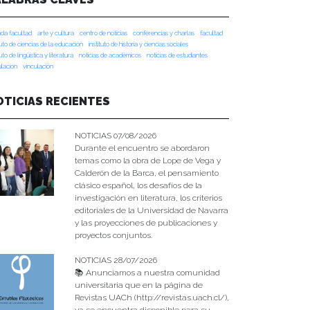
da facultad
arte y cultura
centro de noticias
conferencias y charlas
facultad
tuto de ciencias de la educación
instituto de historia y ciencias sociales
tuto de lingüística y literatura
noticias de académicos
noticias de estudiantes
ulacion
vinculación
OTICIAS RECIENTES
NOTICIAS 07/08/2026
Durante el encuentro se abordaron
temas como la obra de Lope de Vega y
Calderón de la Barca, el pensamiento
clásico español, los desafíos de la
investigación en literatura, los criterios
editoriales de la Universidad de Navarra
y las proyecciones de publicaciones y
proyectos conjuntos.
NOTICIAS 28/07/2026
📚 Anunciamos a nuestra comunidad
universitaria que en la página de
Revistas UACh (http://revistas.uach.cl/),
ya se encuentra disponible para su