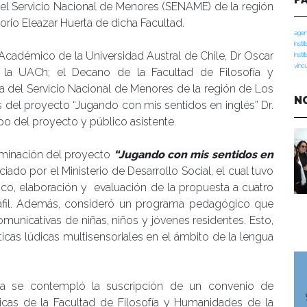
l Servicio Nacional de Menores (SENAME) de la región
torio Eleazar Huerta de dicha Facultad.
agen
insti
r Académico de la Universidad Austral de Chile, Dr Oscar
insti
vinc
 la UACh; el Decano de la Facultad de Filosofía y
ra del Servicio Nacional de Menores de la región de Los
N
as del proyecto “Jugando con mis sentidos en inglés” Dr.
ipo del proyecto y público asistente.
lminación del proyecto
“Jugando con mis sentidos en
iado por el Ministerio de Desarrollo Social, el cual tuvo
ico, elaboración y evaluación de la propuesta a cuatro
Máfil. Además, consideró un programa pedagógico que
comunicativas de niñas, niños y jóvenes residentes. Esto,
icas lúdicas multisensoriales en el ámbito de la lengua
cia se contempló la suscripción de un convenio de
icas de la Facultad de Filosofía y Humanidades de la