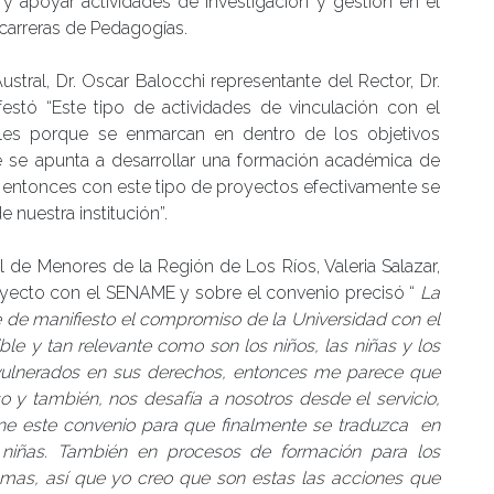
 y apoyar actividades de investigación y gestión en el
 carreras de Pedagogías.
stral, Dr. Oscar Balocchi representante del Rector, Dr.
stó “Este tipo de actividades de vinculación con el
tales porque se enmarcan en dentro de los objetivos
e se apunta a desarrollar una formación académica de
d, entonces con este tipo de proyectos efectivamente se
nuestra institución”.
al de Menores de la Región de Los Ríos, Valeria Salazar,
yecto con el SENAME y sobre el convenio precisó “
La
e de manifiesto el compromiso de la Universidad con el
ble y tan relevante como son los niños, las niñas y los
 vulnerados en sus derechos, entonces me parece que
o y también, nos desafía a nosotros desde el servicio,
e este convenio para que finalmente se traduzca en
 niñas. También en procesos de formación para los
ramas, así que yo creo que son estas las acciones que