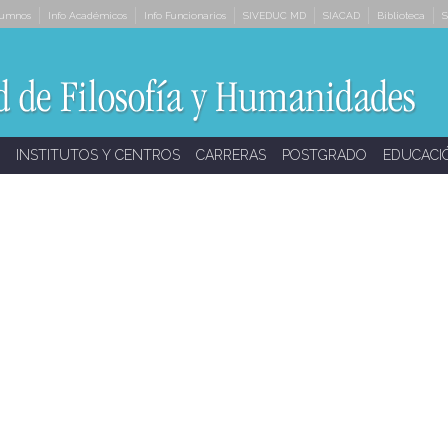
lumnos
Info Académicos
Info Funcionarios
SIVEDUC MD
SIACAD
Biblioteca
S
INSTITUTOS Y CENTROS
CARRERAS
POSTGRADO
EDUCACI