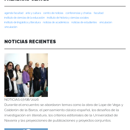
agenda facultad
arte y cultura
centro de noticias
conferencias y charlas
facultad
instituto de ciencias de la educación
instituto de historia y ciencias sociales
instituto de lingüística y literatura
noticias de académicos
noticias de estudiantes
vinculacion
vinculación
NOTICIAS RECIENTES
NOTICIAS 07/08/2026
Durante el encuentro se abordaron temas como la obra de Lope de Vega y
Calderón de la Barca, el pensamiento clásico español, los desafíos de la
investigación en literatura, los criterios editoriales de la Universidad de
Navarra y las proyecciones de publicaciones y proyectos conjuntos.