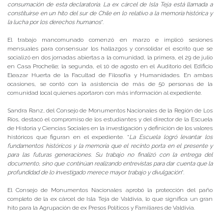
consumación de esta declaratoria. La ex cárcel de Isla Teja está llamada a
constituirse en un hito del sur de Chile en lo relativo a la memoria histórica y
la lucha por los derechos humanos
”.
El trabajo mancomunado comenzó en marzo e implicó sesiones
mensuales para consensuar los hallazgos y consolidar el escrito que se
socializó en dos jornadas abiertas a la comunidad, la primera, el 29 de julio
en Casa Prochelle; la segunda, el 10 de agosto en el Auditorio del Edificio
Eleazar Huerta de la Facultad de Filosofía y Humanidades. En ambas
ocasiones, se contó con la asistencia de más de 50 personas de la
comunidad local quienes aportaron con más información al expediente.
Sandra Ranz, del Consejo de Monumentos Nacionales de la Región de Los
Ríos, destacó el compromiso de los estudiantes y del director de la Escuela
de Historia y Ciencias Sociales en la investigación y definición de los valores
históricos que figuran en el expediente. “
La Escuela logró levantar los
fundamentos históricos y la memoria que el recinto porta en el presente y
para las futuras generaciones. Su trabajo no finalizó con la entrega del
documento, sino que continúan realizando entrevistas para dar cuenta que la
profundidad de lo investigado merece mayor trabajo y divulgación
”.
El Consejo de Monumentos Nacionales aprobó la protección del paño
completo de la ex cárcel de Isla Teja de Valdivia, lo que significa un gran
hito para la Agrupación de ex Presos Políticos y Familiares de Valdivia.