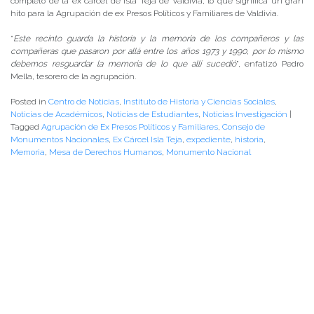
completo de la ex cárcel de Isla Teja de Valdivia, lo que significa un gran
hito para la Agrupación de ex Presos Políticos y Familiares de Valdivia.
“
Este recinto guarda la historia y la memoria de los compañeros y las
compañeras que pasaron por allá entre los años 1973 y 1990, por lo mismo
debemos resguardar la memoria de lo que allí sucedió
”, enfatizó Pedro
Mella, tesorero de la agrupación.
Posted in
Centro de Noticias
,
Instituto de Historia y Ciencias Sociales
,
Noticias de Académicos
,
Noticias de Estudiantes
,
Noticias Investigación
|
Tagged
Agrupación de Ex Presos Políticos y Familiares
,
Consejo de
Monumentos Nacionales
,
Ex Cárcel Isla Teja
,
expediente
,
historia
,
Memoria
,
Mesa de Derechos Humanos
,
Monumento Nacional