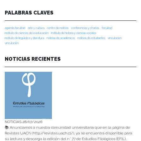
PALABRAS CLAVES
agenda facultad
arte y cultura
centro de noticias
conferencias y charlas
facultad
instituto de ciencias de la educación
instituto de historia y ciencias sociales
instituto de lingüística y literatura
noticias de académicos
noticias de estudiantes
vinculacion
vinculación
NOTICIAS RECIENTES
NOTICIAS 28/07/2026
📚 Anunciamos a nuestra comunidad universitaria que en la página de
Revistas UACh (http://revistas.uach.cl/), ya se encuentra disponible para
su lectura y descarga la edición del n° 77 de Estudios Filológicos (EFIL),