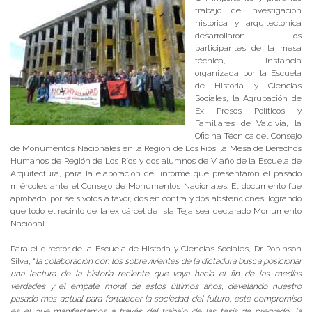
trabajo de investigación
histórica y arquitectónica
desarrollaron los
participantes de la mesa
técnica, instancia
organizada por la Escuela
de Historia y Ciencias
Sociales, la Agrupación de
Ex Presos Políticos y
Familiares de Valdivia, la
Oficina Técnica del Consejo
de Monumentos Nacionales en la Región de Los Ríos, la Mesa de Derechos
Humanos de Región de Los Ríos y dos alumnos de V año de la Escuela de
Arquitectura, para la elaboración del informe que presentaron el pasado
miércoles ante el Consejo de Monumentos Nacionales. El documento fue
aprobado, por seis votos a favor, dos en contra y dos abstenciones, logrando
que todo el recinto de la ex cárcel de Isla Teja sea declarado Monumento
Nacional.
Para el director de la Escuela de Historia y Ciencias Sociales, Dr. Robinson
Silva, “
la colaboración con los sobrevivientes de la dictadura busca posicionar
una lectura de la historia reciente que vaya hacia el fin de las medias
verdades y el empate moral de estos últimos años, develando nuestro
pasado más actual para fortalecer la sociedad del futuro; este compromiso
es el que manifestamos a través del trabajo de las tesis de pregrado, la