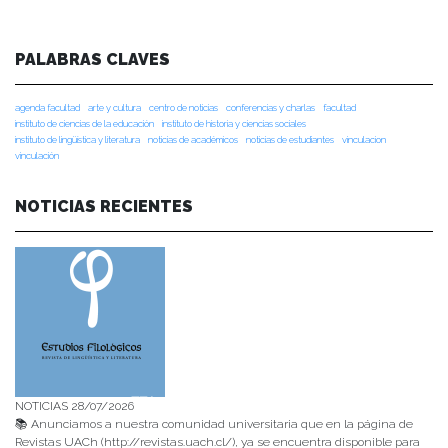
PALABRAS CLAVES
agenda facultad
arte y cultura
centro de noticias
conferencias y charlas
facultad
instituto de ciencias de la educación
instituto de historia y ciencias sociales
instituto de lingüística y literatura
noticias de académicos
noticias de estudiantes
vinculacion
vinculación
NOTICIAS RECIENTES
NOTICIAS 28/07/2026
📚 Anunciamos a nuestra comunidad universitaria que en la página de
Revistas UACh (http://revistas.uach.cl/), ya se encuentra disponible para