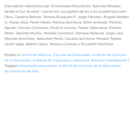
Esta edición electrónica de “Entramados Educativos: Tejiendo Miradas
desde el Sur-Austral” cuenta con los aportes de las y los académicos Iván
Oliva, Carolina Belmar, Tamara Busquets P., Jorge Flández, Ángela Niebles
G., Marta Silva, Pierre Medor, Patricia Quintana, Edith Andrade, Patricio
Aguilar, Claudia Contreras, Paulina Larrosa, Felipe Villanueva, Patricio
Pérez, Gerardo Muñoz, Mariela Contreras, Dámaso Rabanal, Jorge Lara,
Marcelo Arancibia, Sebastián Peña, Claudia Quintana, Pamela Tejeda,
Javier Vega, Alberto Galaz, Yessica Carrasco y Elizabeth Martínez.
Posted in
Centro de Noticias
,
Escuela de Graduados
,
Instituto de Ciencias
de la Educación
,
instituto de lingüistica y literatura
,
Noticias Investigación
|
Tagged
entramados educativos
,
Instituto de Ciencias de la Educación
,
lanzamiento de libro