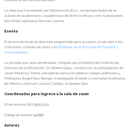
cultural de las últimas décadas.
La obra que fue editada por Ediciones Kultrún, contempla textos de la
autoría de académicos y académicas de dicho Instituto y con ilustraciones
del artista valdiviano Samuel Lizama.
Evento
El lanzamiento de la obra está programado para el jueves 22 de abril a las
17:00 horas, a través de zoom y el
Facebook de la Facultad de Filosofía y
Humanidades.
La jornada que será presentada y dirigida por el Director del Instituto de
Ciencias de la Educación, Dr. Alberto Galaz, contará con la participación de,
Javier Martínez Torres, presidente comunal Valdivia Colegio profesores y
Profesoras; Ángel Díaz Barriga, Investigador Emérito Universidad Autónoma
de México y Samuel Lizama Cubillos, ilustrador libro.
Coordenadas para ingreso a la sala de zoom
ID de reunión: 827 5505 5120
Código de acceso: 941896
Autores