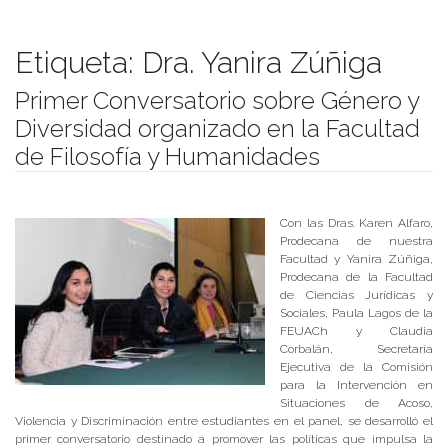
Etiqueta:
Dra. Yanira Zúñiga
Primer Conversatorio sobre Género y
Diversidad organizado en la Facultad
de Filosofía y Humanidades
Publicado el
28/06/2017
- Facultad de Filosofía y Humanidades
Con las Dras. Karen Alfaro,
Prodecana de nuestra
Facultad y Yanira Zúñiga,
Prodecana de la Facultad
de Ciencias Jurídicas y
Sociales, Paula Lagos de la
FEUACh y Claudia
Corbalán, Secretaría
Ejecutiva de la Comisión
para la Intervención en
Situaciones de Acoso,
Violencia y Discriminación entre estudiantes en el panel, se desarrolló el
primer conversatorio destinado a promover las políticas que impulsa la