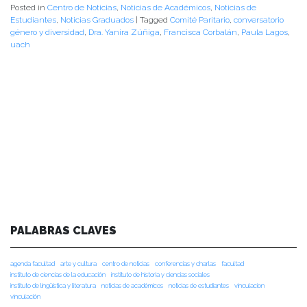
Posted in
Centro de Noticias
,
Noticias de Académicos
,
Noticias de
Estudiantes
,
Noticias Graduados
|
Tagged
Comité Paritario
,
conversatorio
género y diversidad
,
Dra. Yanira Zúñiga
,
Francisca Corbalán
,
Paula Lagos
,
uach
PALABRAS CLAVES
agenda facultad
arte y cultura
centro de noticias
conferencias y charlas
facultad
instituto de ciencias de la educación
instituto de historia y ciencias sociales
instituto de lingüística y literatura
noticias de académicos
noticias de estudiantes
vinculacion
vinculación