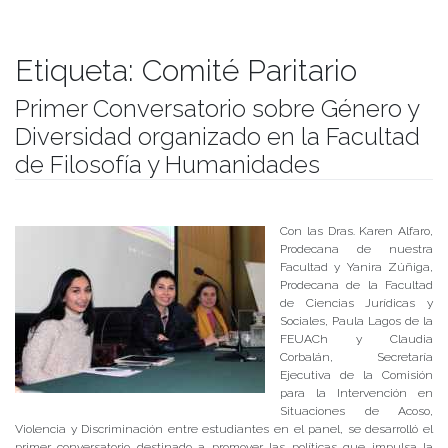
Etiqueta:
Comité Paritario
Primer Conversatorio sobre Género y
Diversidad organizado en la Facultad
de Filosofía y Humanidades
Publicado el
28/06/2017
- Facultad de Filosofía y Humanidades
Con las Dras. Karen Alfaro,
Prodecana de nuestra
Facultad y Yanira Zúñiga,
Prodecana de la Facultad
de Ciencias Jurídicas y
Sociales, Paula Lagos de la
FEUACh y Claudia
Corbalán, Secretaría
Ejecutiva de la Comisión
para la Intervención en
Situaciones de Acoso,
Violencia y Discriminación entre estudiantes en el panel, se desarrolló el
primer conversatorio destinado a promover las políticas que impulsa la