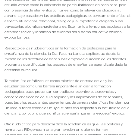
estudio versan sobre la existencia de particularidades en cada caso, pero
con presencia de elementos comunes, como la relevancia otorgada al
aprendizaje basado en las prácticas pedagógicas, el pensamiento crítico, el
aspecto situacional, relacional, dialógico y la importancia otorgada a las
trayectorias biográficas-profesionales. Esto, junto a tensiones asociadas a la
estandarización y rendición de cuentas del sistema educativo chileno”,
explica Larrosa.
Respecto de los nudos críticos en la formación de profesores para la
enseñanza de la ciencia, la Dra. Paulina Larrosa explicó que desde la
mirada de los directivos destacan los tiempos de duración de los distintos
programas que dificultan los procesos de enseñanza aprendizaje dada la
densidad curricular.
También, “se enfatizan los conocimientos de entrada de las y los
estudiantes como una barrera importante al iniciar la formación
pedagógica, pues presentan contradicciones entre sus creencias y
concepciones acerca de su disciplina y las implicancias de enseñarlas,
pues las y los estudiantes provenientes de carreras científicas tienden, por
un lado, a tener creencias muy distintas con respecto a la naturaleza de la
ciencia, y, por otro, lo que significa su enseñanza en la escuela”, explicó.
Otro nudo crítico para destacar dice la académica es que “las políticas y
normativas FID generan una gran tensión en quienes forman
profesores/as, pues muchas de las acciones que realizan los programas