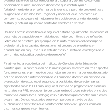
profundización de los contenidos de la disciplina y del marco curricular
nacional en el área, mediante didácticas que contribuyan al
fortalecimiento de la enseñanza de la ciencia, a partir de problemáticas
surgidas de la realidad local, regional y nacional, que incorporen un
compromiso ético para el mejoramiento y cuidado de la vida, del entorno
cultural y natural, aplicado a contextos escolares diversos”.
Paulina Larrosa especificó que según el estudio “Igualmente, se destaca el
desarrollo de capacidades y habilidades meta- cognitivas y de reflexión.
Sobre ello se enfatiza, por ejemplo, en la auto-reflexión del desempeño
profesional y la capacidad de gestionar el proceso de enseñanza-
aprendizaje en conjunto a sus estudiantes y al resto de los colegas de la
comunidad educativa donde se desempeñe”.
Finalmente, la académica del Instituto de Ciencias de la Educación
plantea que “La contribución de la investigación se centra en tres aspectos
fundamentales: el primero fue desarrollar un panorama general del estado
del arte nacional e internacional de la Formación docente en ciencias vía
prosecución de estudios; el segundo, la posibilidad de caracterizar los
significados sobre la FID para las y los directivos de programas en ciencias
naturales vía PPE, lo que, en tercer lugar, entregó luces sobre los principios
formativos, curriculares, pedagógicos y didácticos que caracterizan a estos
programas”. Dichos resultados serán compartidos a través de dos
publicaciones científicas que prontamente serán divulgadas, como en
distintos congresos y seminarios.