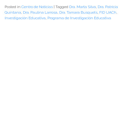
Posted in
Centro de Noticias
|
Tagged
Dra. Marta Silva
,
Dra. Patricia
Quintana
,
Dra. Paulina Larrosa
,
Dra. Tamara Busquets
,
FID UACh
,
Investigación Educativa
,
Programa de Investigación Educativa
PALABRAS CLAVES
agenda facultad
arte y cultura
centro de noticias
conferencias y charlas
facultad
instituto de ciencias de la educación
instituto de historia y ciencias sociales
instituto de lingüística y literatura
noticias de académicos
noticias de estudiantes
vinculacion
vinculación