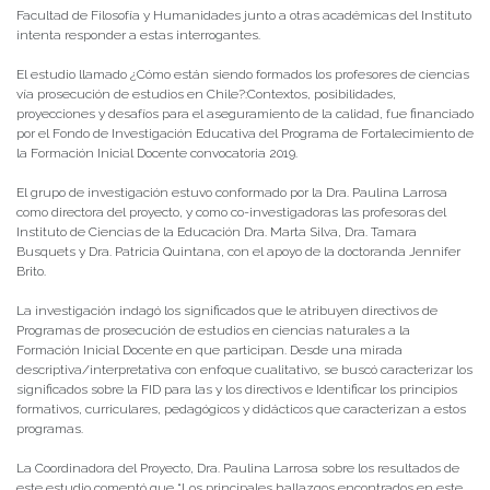
Facultad de Filosofía y Humanidades junto a otras académicas del Instituto
intenta responder a estas interrogantes.
El estudio llamado ¿Cómo están siendo formados los profesores de ciencias
vía prosecución de estudios en Chile?:Contextos, posibilidades,
proyecciones y desafíos para el aseguramiento de la calidad, fue financiado
por el Fondo de Investigación Educativa del Programa de Fortalecimiento de
la Formación Inicial Docente convocatoria 2019.
El grupo de investigación estuvo conformado por la Dra. Paulina Larrosa
como directora del proyecto, y como co-investigadoras las profesoras del
Instituto de Ciencias de la Educación Dra. Marta Silva, Dra. Tamara
Busquets y Dra. Patricia Quintana, con el apoyo de la doctoranda Jennifer
Brito.
La investigación indagó los significados que le atribuyen directivos de
Programas de prosecución de estudios en ciencias naturales a la
Formación Inicial Docente en que participan. Desde una mirada
descriptiva/interpretativa con enfoque cualitativo, se buscó caracterizar los
significados sobre la FID para las y los directivos e Identificar los principios
formativos, curriculares, pedagógicos y didácticos que caracterizan a estos
programas.
La Coordinadora del Proyecto, Dra. Paulina Larrosa sobre los resultados de
este estudio comentó que “Los principales hallazgos encontrados en este