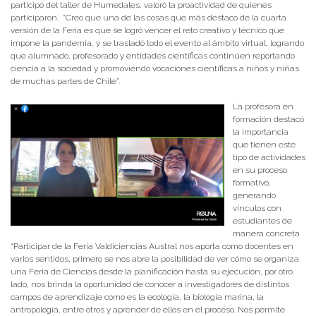
participó del taller de Humedales, valoró la proactividad de quienes
participaron. “Creo que una de las cosas que más destaco de la cuarta
versión de la Feria es que se logró vencer el reto creativo y técnico que
impone la pandemia, y se trasladó todo el evento al ámbito virtual, logrando
que alumnado, profesorado y entidades científicas continúen reportando
ciencia a la sociedad y promoviendo vocaciones científicas a niños y niñas
de muchas partes de Chile”.
La profesora en
formación destacó
la importancia
que tienen este
tipo de actividades
en su proceso
formativo,
generando
vínculos con
estudiantes de
manera concreta
“Participar de la Feria Valdiciencias Austral nos aporta como docentes en
varios sentidos, primero se nos abre la posibilidad de ver cómo se organiza
una Feria de Ciencias desde la planificación hasta su ejecución, por otro
lado, nos brinda la oportunidad de conocer a investigadores de distintos
campos de aprendizaje como es la ecología, la biología marina, la
antropología, entre otros y aprender de ellos en el proceso. Nos permite