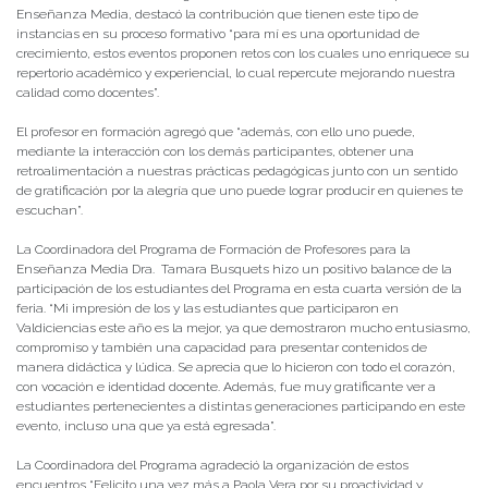
Enseñanza Media, destacó la contribución que tienen este tipo de
instancias en su proceso formativo “para mí es una oportunidad de
crecimiento, estos eventos proponen retos con los cuales uno enriquece su
repertorio académico y experiencial, lo cual repercute mejorando nuestra
calidad como docentes”.
El profesor en formación agregó que “además, con ello uno puede,
mediante la interacción con los demás participantes, obtener una
retroalimentación a nuestras prácticas pedagógicas junto con un sentido
de gratificación por la alegría que uno puede lograr producir en quienes te
escuchan”.
La Coordinadora del Programa de Formación de Profesores para la
Enseñanza Media Dra. Tamara Busquets hizo un positivo balance de la
participación de los estudiantes del Programa en esta cuarta versión de la
feria. “Mi impresión de los y las estudiantes que participaron en
Valdiciencias este año es la mejor, ya que demostraron mucho entusiasmo,
compromiso y también una capacidad para presentar contenidos de
manera didáctica y lúdica. Se aprecia que lo hicieron con todo el corazón,
con vocación e identidad docente. Además, fue muy gratificante ver a
estudiantes pertenecientes a distintas generaciones participando en este
evento, incluso una que ya está egresada”.
La Coordinadora del Programa agradeció la organización de estos
encuentros “Felicito una vez más a Paola Vera por su proactividad y