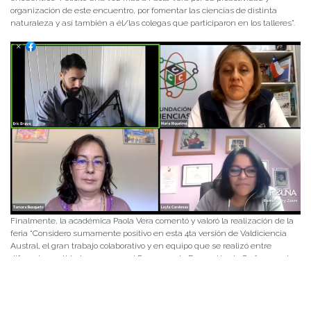
organización de este encuentro, por fomentar las ciencias de distinta
naturaleza y así también a él/las colegas que participaron en los talleres”.
Finalmente, la académica Paola Vera comentó y valoró la realización de la
feria “Considero sumamente positivo en esta 4ta versión de Valdiciencia
Austral, el gran trabajo colaborativo y en equipo que se realizó entre
diferentes entidades, como es el Programa de Formación de Profesores de
la UACh, Instituto Ciencias de la Educación UACh, Coordinación de
Prácticas Pedagógicas UACh, Facultad de Ciencias de la UACh, el Centro
de Humedales Río Cruces CEHUM de la UACh y la Fundación Club
Ciencias Chile. Todos trabajando por un objetivo en común, que es divulgar