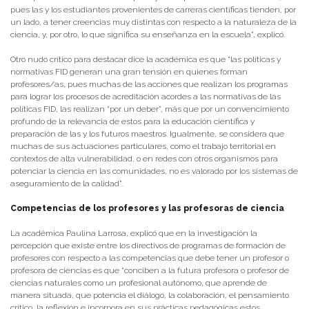
pues las y los estudiantes provenientes de carreras científicas tienden, por
un lado, a tener creencias muy distintas con respecto a la naturaleza de la
ciencia, y, por otro, lo que significa su enseñanza en la escuela”, explicó.
Otro nudo crítico para destacar dice la académica es que “las políticas y
normativas FID generan una gran tensión en quienes forman
profesores/as, pues muchas de las acciones que realizan los programas
para lograr los procesos de acreditación acordes a las normativas de las
políticas FID, las realizan “por un deber”, más que por un convencimiento
profundo de la relevancia de estos para la educación científica y
preparación de las y los futuros maestros. Igualmente, se considera que
muchas de sus actuaciones particulares, como el trabajo territorial en
contextos de alta vulnerabilidad, o en redes con otros organismos para
potenciar la ciencia en las comunidades, no es valorado por los sistemas de
aseguramiento de la calidad”.
Competencias de los profesores y las profesoras de ciencia
La académica Paulina Larrosa, explicó que en la investigación la
percepción que existe entre los directivos de programas de formación de
profesores con respecto a las competencias que debe tener un profesor o
profesora de ciencias es que “conciben a la futura profesora o profesor de
ciencias naturales como un profesional autónomo, que aprende de
manera situada, que potencia el diálogo, la colaboración, el pensamiento
crítico, la reflexión e incorpora en sus prácticas pedagógicas estos