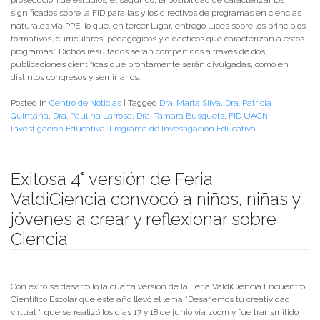
significados sobre la FID para las y los directivos de programas en ciencias
naturales vía PPE, lo que, en tercer lugar, entregó luces sobre los principios
formativos, curriculares, pedagógicos y didácticos que caracterizan a estos
programas”. Dichos resultados serán compartidos a través de dos
publicaciones científicas que prontamente serán divulgadas, como en
distintos congresos y seminarios.
Posted in
Centro de Noticias
|
Tagged
Dra. Marta Silva
,
Dra. Patricia
Quintana
,
Dra. Paulina Larrosa
,
Dra. Tamara Busquets
,
FID UACh
,
Investigación Educativa
,
Programa de Investigación Educativa
Exitosa 4° versión de Feria
ValdiCiencia convocó a niños, niñas y
jóvenes a crear y reflexionar sobre
Ciencia
Publicado el
25/06/2021
- Facultad de Filosofía y Humanidades
Con éxito se desarrolló la cuarta versión de la Feria ValdiCiencia Encuentro
Científico Escolar que este año llevó el lema “Desafiemos tu creatividad
virtual “, que se realizó los días 17 y 18 de junio vía zoom y fue transmitido