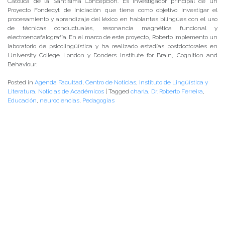
Católica de la Santísima Concepción. Es investigador principal de un
Proyecto Fondecyt de Iniciación que tiene como objetivo investigar el
procesamiento y aprendizaje del léxico en hablantes bilingües con el uso
de técnicas conductuales, resonancia magnética funcional y
electroencefalografía. En el marco de este proyecto, Roberto implemento un
laboratorio de psicolingüística y ha realizado estadías postdoctorales en
University College London y Donders Institute for Brain, Cognition and
Behaviour.
Posted in
Agenda Facultad
,
Centro de Noticias
,
Instituto de Lingüística y
Literatura
,
Noticias de Académicos
|
Tagged
charla
,
Dr. Roberto Ferreira
,
Educación
,
neurociencias
,
Pedagogías