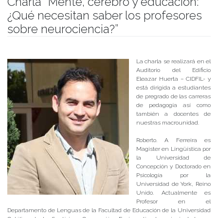
Charla “Mente, cerebro y educación:
¿Qué necesitan saber los profesores
sobre neurociencia?”
Publicado el
25/05/2017
- Facultad de Filosofía y Humanidades
La charla se realizará en el
Auditorio del Edificio
Eleazar Huerta – CIDFIL- y
está dirigida a estudiantes
de pregrado de las carreras
de pedagogía así como
también a docentes de
nuestras macrounidad.
Roberto. A Ferreira es
Magister en Lingüística por
la Universidad de
Concepción y Doctorado en
Psicología por la
Universidad de York, Reino
Unido. Actualmente es
Profesor en el
Departamento de Lenguas de la Facultad de Educación de la Universidad