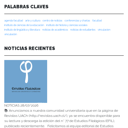
PALABRAS CLAVES
agenda facultad
arte y cultura
centro de noticias
conferencias y charlas
facultad
instituto de ciencias de la educación
instituto de historia y ciencias sociales
instituto de lingüística y literatura
noticias de académicos
noticias de estudiantes
vinculacion
vinculación
NOTICIAS RECIENTES
NOTICIAS 28/07/2026
📚 Anunciamos a nuestra comunidad universitaria que en la página de
Revistas UACh (http://revistas.uach.cl/), ya se encuentra disponible para
su lectura y descarga la edición del n° 77 de Estudios Filológicos (EFIL),
publicado recientemente. Felicitamos al equipo editorial de Estudios