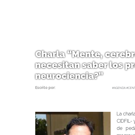
Charla “Mente, cerebr
necesitan saber los p
neurociencia?”
Escrito por:
Carolina Angulo | 25/05/2017 |
#AGENDA #CENT
La charla
CIDFIL- 
de ped