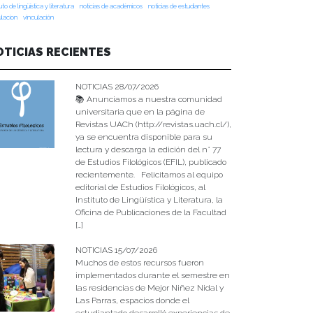
tuto de lingüística y literatura
noticias de académicos
noticias de estudiantes
ulacion
vinculación
OTICIAS RECIENTES
NOTICIAS 28/07/2026
📚 Anunciamos a nuestra comunidad
universitaria que en la página de
Revistas UACh (http://revistas.uach.cl/),
ya se encuentra disponible para su
lectura y descarga la edición del n° 77
de Estudios Filológicos (EFIL), publicado
recientemente. Felicitamos al equipo
editorial de Estudios Filológicos, al
Instituto de Lingüística y Literatura, la
Oficina de Publicaciones de la Facultad
[…]
NOTICIAS 15/07/2026
Muchos de estos recursos fueron
implementados durante el semestre en
las residencias de Mejor Niñez Nidal y
Las Parras, espacios donde el