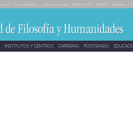
lumnos
Info Académicos
Info Funcionarios
SIVEDUC MD
SIACAD
Biblioteca
S
INSTITUTOS Y CENTROS
CARRERAS
POSTGRADO
EDUCACI