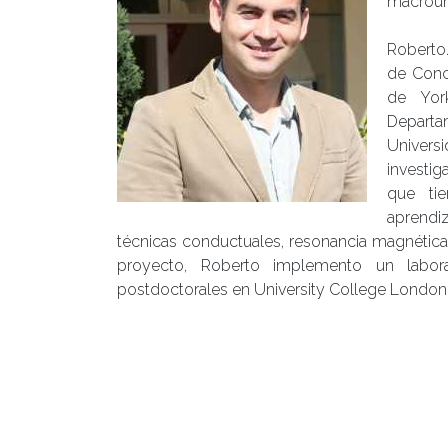
macroun
Roberto.
de Conc
de Yor
Departa
Univer
investi
que tie
aprendi
técnicas conductuales, resonancia magnética 
proyecto, Roberto implemento un laborat
postdoctorales en University College London y