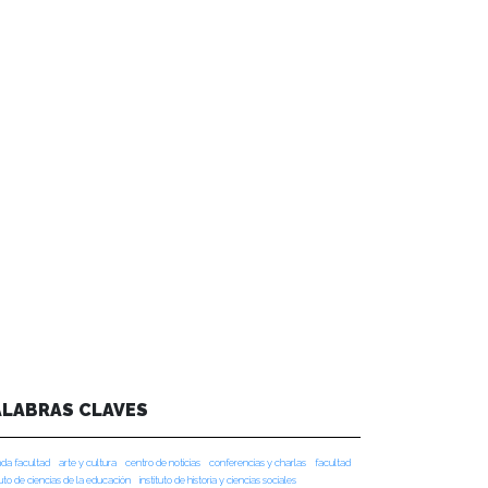
ALABRAS CLAVES
da facultad
arte y cultura
centro de noticias
conferencias y charlas
facultad
tuto de ciencias de la educación
instituto de historia y ciencias sociales