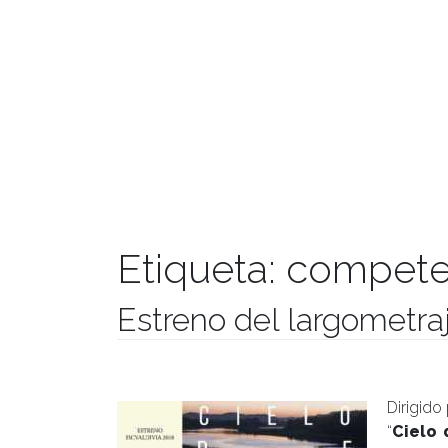
Etiqueta:
compete
Estreno del largometra
Publicado el
03/10/2018
- Facultad de Filosofía y H
Dirigido 
“
Cielo 