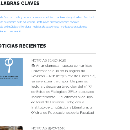
ALABRAS CLAVES
da facultad
arte y cultura
centro de noticias
conferencias y charlas
facultad
tuto de ciencias de la educación
instituto de historia y ciencias sociales
tuto de lingüística y literatura
noticias de académicos
noticias de estudiantes
ulacion
vinculación
OTICIAS RECIENTES
NOTICIAS 28/07/2026
📚 Anunciamos a nuestra comunidad
universitaria que en la página de
Revistas UACh (http://revistas.uach.cl/),
ya se encuentra disponible para su
lectura y descarga la edición del n° 77
de Estudios Filológicos (EFIL), publicado
recientemente. Felicitamos al equipo
editorial de Estudios Filológicos, al
Instituto de Lingüística y Literatura, la
Oficina de Publicaciones de la Facultad
[…]
NOTICIAS 15/07/2026