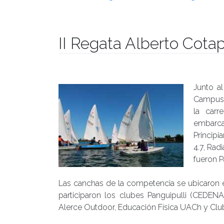
II Regata Alberto Cota
Publicado el
01/12/2017
- Facultad de Filosofía y Hu
Junto a
Campus 
la carr
embarca
Princip
4.7, Rad
fueron P
Las canchas de la competencia se ubicaron e
participaron los clubes Panguipulli (CEDENA
Alerce Outdoor, Educación Física UACh y Cl