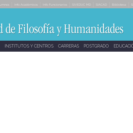
lumnos
Info Académicos
Info Funcionarios
SIVEDUC MD
SIACAD
Biblioteca
S
INSTITUTOS Y CENTROS
CARRERAS
POSTGRADO
EDUCACI