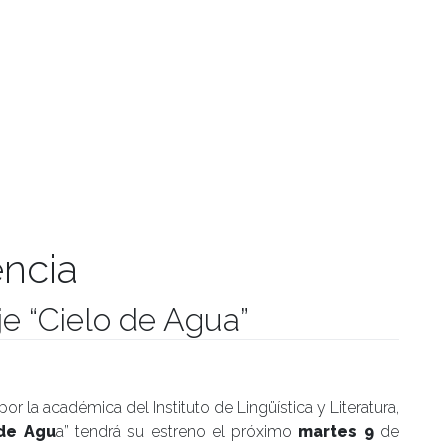
ncia
je “Cielo de Agua”
umanidades
por la académica del Instituto de Lingüística y Literatura,
de Agu
a” tendrá su estreno el próximo
martes 9
de