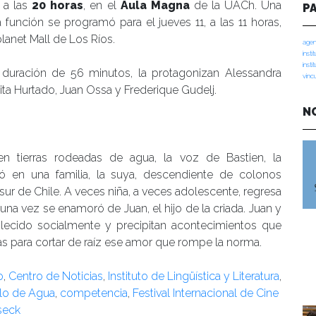
 a las
20 horas
, en el
Aula Magna
de la UACh. Una
P
función se programó para el jueves 11, a las 11 horas,
lanet Mall de Los Ríos.
agen
insti
insti
a duración de 56 minutos, la protagonizan Alessandra
vinc
ita Hurtado, Juan Ossa y Frederique Gudelj.
N
n tierras rodeadas de agua, la voz de Bastien, la
ió en una familia, la suya, descendiente de colonos
 sur de Chile. A veces niña, a veces adolescente, regresa
 una vez se enamoró de Juan, el hijo de la criada. Juan y
blecido socialmente y precipitan acontecimientos que
icas para cortar de raíz ese amor que rompe la norma.
o
,
Centro de Noticias
,
Instituto de Lingüística y Literatura
,
lo de Agua
,
competencia
,
Festival Internacional de Cine
seck