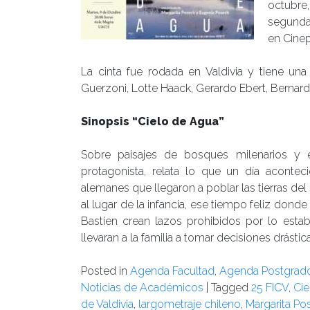
octubre,
segunda 
en Cinep
La cinta fue rodada en Valdivia y tiene un
Guerzoni, Lotte Haack, Gerardo Ebert, Bernard
Sinopsis “Cielo de Agua”
Sobre paisajes de bosques milenarios y e
protagonista, relata lo que un día acontec
alemanes que llegaron a poblar las tierras del
al lugar de la infancia, ese tiempo feliz donde
Bastien crean lazos prohibidos por lo esta
llevaran a la familia a tomar decisiones drást
Posted in
Agenda Facultad
,
Agenda Postgrad
Noticias de Académicos
|
Tagged
25 FICV
,
Cie
de Valdivia
,
largometraje chileno
,
Margarita Po