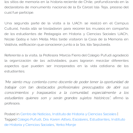
los sitios de memoria en la historia reciente de Chile, profundizando en la
declaratoria de monumento nacional de la Ex Cárcel Isla Teja, proceso del
cual fue partícipe.
Una segunda parte de la visita a la UACh se realizó en el Campus
Cultural, hasta allá se trasladaron para recorrer los museos en compañía
de los estudiantes de Pedagogía en Historia y Ciencias Sociales UACh,
Nicole Godoy e Iván Mella. Más tarde visitaron la Casa de la Memoria en
Valdivia, edificación que conocieron junto a la Sra. Ida Sepúlveda.
Referente a la visita, la Profesora Marcia Fierro del Colegio Pufudi agradeció
la organización de las actividades, pues lograron mezclar diferentes
aspectos que pueden ser incorporados en la vida cotidiana de los
estudiantes.
“Me siento muy contenta como docente de poder tener la oportunidad de
trabajar con tan destacados profesionales preocupados de abrir sus
conocimientos y traspasarlos a la comunidad, especialmente a los
estudiantes quienes son y serán grandes sujetos históricos”,
afirmó la
profesora.
Posted in
Centro de Noticias
,
Instituto de Historia y Ciencias Sociales
|
Tagged
Colegio Pufudi
,
Dra. Karen Alfaro
,
Escolares
,
Estudiantes
,
Instituto
de Historia y Ciencias Sociales
,
Yerko Monje