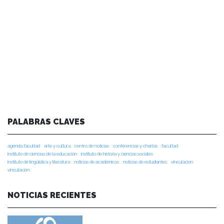
PALABRAS CLAVES
agenda facultad
arte y cultura
centro de noticias
conferencias y charlas
facultad
instituto de ciencias de la educación
instituto de historia y ciencias sociales
instituto de lingüística y literatura
noticias de académicos
noticias de estudiantes
vinculacion
vinculación
NOTICIAS RECIENTES