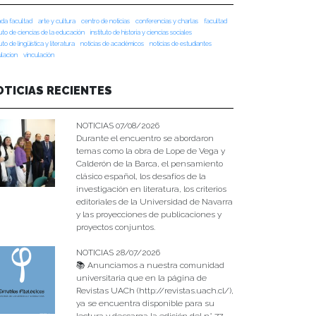
da facultad
arte y cultura
centro de noticias
conferencias y charlas
facultad
tuto de ciencias de la educación
instituto de historia y ciencias sociales
tuto de lingüística y literatura
noticias de académicos
noticias de estudiantes
ulacion
vinculación
OTICIAS RECIENTES
NOTICIAS 07/08/2026
Durante el encuentro se abordaron
temas como la obra de Lope de Vega y
Calderón de la Barca, el pensamiento
clásico español, los desafíos de la
investigación en literatura, los criterios
editoriales de la Universidad de Navarra
y las proyecciones de publicaciones y
proyectos conjuntos.
NOTICIAS 28/07/2026
📚 Anunciamos a nuestra comunidad
universitaria que en la página de
Revistas UACh (http://revistas.uach.cl/),
ya se encuentra disponible para su
lectura y descarga la edición del n° 77