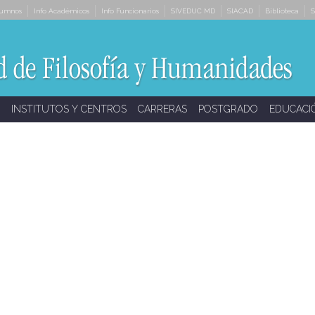
lumnos
Info Académicos
Info Funcionarios
SIVEDUC MD
SIACAD
Biblioteca
S
INSTITUTOS Y CENTROS
CARRERAS
POSTGRADO
EDUCACI