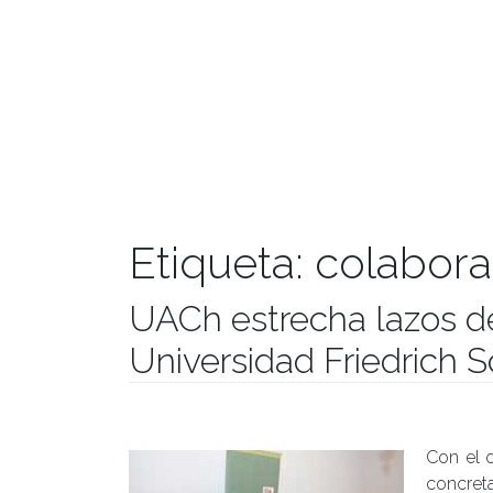
Etiqueta:
colabora
UACh estrecha lazos d
Universidad Friedrich 
Publicado el
30/03/2017
- Facultad de Filosofía y Hu
Con el o
concret