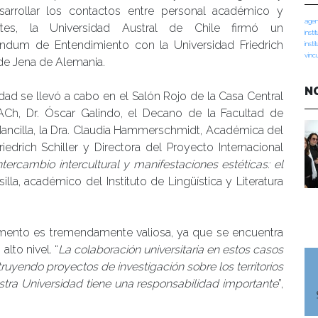
sarrollar los contactos entre personal académico y
agen
ntes, la Universidad Austral de Chile firmó un
insti
dum de Entendimiento con la Universidad Friedrich
insti
vinc
 de Jena de Alemania.
N
idad se llevó a cabo en el Salón Rojo de la Casa Central
ACh, Dr. Óscar Galindo, el Decano de la Facultad de
Mancilla, la Dra. Claudia Hammerschmidt, Académica del
iedrich Schiller y Directora del Proyecto Internacional
tercambio intercultural y manifestaciones estéticas: el
silla, académico del Instituto de Lingüística y Literatura
umento es tremendamente valiosa, ya que se encuentra
lto nivel. “
La colaboración universitaria en estos casos
uyendo proyectos de investigación sobre los territorios
stra Universidad tiene una responsabilidad importante
”,