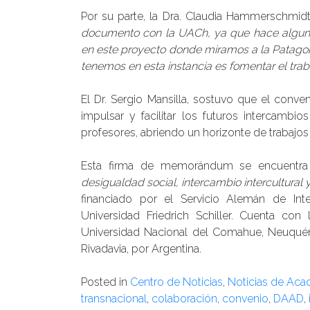
Por su parte, la Dra. Claudia Hammerschmidt
documento con la UACh, ya que hace algunos
en este proyecto donde miramos a la Patagoni
tenemos en esta instancia es fomentar el trabaj
El Dr. Sergio Mansilla, sostuvo que el conv
impulsar y facilitar los futuros intercamb
profesores, abriendo un horizonte de trabajos
Esta firma de memorándum se encuentra 
desigualdad social, intercambio intercultural 
financiado por el Servicio Alemán de I
Universidad Friedrich Schiller. Cuenta con
Universidad Nacional del Comahue, Neuqué
Rivadavia, por Argentina.
Posted in
Centro de Noticias
,
Noticias de Ac
transnacional
,
colaboración
,
convenio
,
DAAD
,