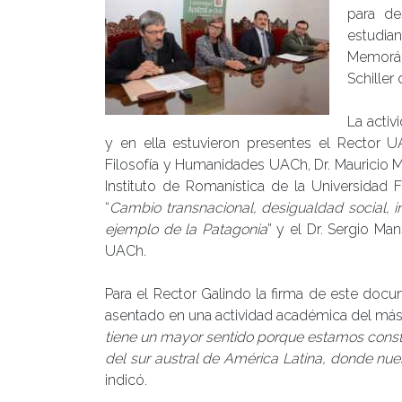
para de
estudia
Memorán
Schiller
La activ
y en ella estuvieron presentes el Rector U
Filosofía y Humanidades UACh, Dr. Mauricio 
Instituto de Romanística de la Universidad Fr
“
Cambio transnacional, desigualdad social, in
ejemplo de la Patagonia
” y el Dr. Sergio Man
UACh.
Para el Rector Galindo la firma de este doc
asentado en una actividad académica del más a
tiene un mayor sentido porque estamos constr
del sur austral de América Latina, donde nue
indicó.