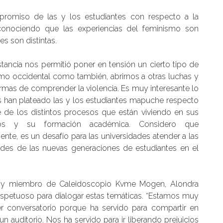
romiso de las y los estudiantes con respecto a la
reconociendo que las experiencias del feminismo son
es son distintas.
nstancia nos permitió poner en tensión un cierto tipo de
mo occidental como también, abrirnos a otras luchas y
ormas de comprender la violencia. Es muy interesante lo
 han plateado las y los estudiantes mapuche respecto
e de los distintos procesos que están viviendo en sus
orios y su formación académica. Considero que
ente, es un desafío para las universidades atender a las
idades de las nuevas generaciones de estudiantes en el
gía y miembro de Caleidoscopio Kvme Mogen, Alondra
spetuoso para dialogar estas temáticas. “Estamos muy
r conversatorio porque ha servido para compartir en
auditorio. Nos ha servido para ir liberando prejuicios