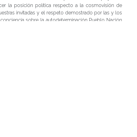
r la posición política respecto a la cosmovisión de
uestras invitadas y el respeto demostrado por las y los
 conciencia sobre la autodeterminación Pueblo Nación
onferencias y Charlas
,
Instituto de Historia y Ciencias
eidoscopio kvme mogen
,
CONVERSATORIO
,
lo Mapuche