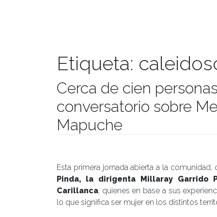
Etiqueta:
caleido
Cerca de cien personas
conversatorio sobre M
Mapuche
Publicado el
01/04/2019
- Facultad de Filosofía y H
Esta primera jornada abierta a la comunidad,
Pinda, la dirigenta Millaray Garrido P
Carillanca
, quienes en base a sus experienci
lo que significa ser mujer en los distintos terr