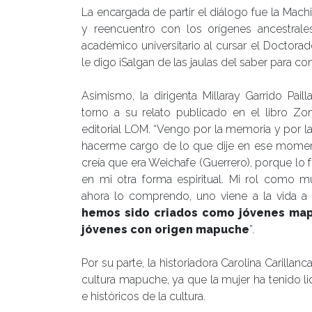
La encargada de partir el diálogo fue la Mac
y reencuentro con los orígenes ancestral
académico universitario al cursar el Doctor
le digo ¡Salgan de las jaulas del saber para con
Asimismo, la dirigenta Millaray Garrido Paill
torno a su relato publicado en el libro 
editorial LOM. “Vengo por la memoria y por la
hacerme cargo de lo que dije en ese momen
creía que era Weichafe (Guerrero), porque lo fu
en mi otra forma espiritual. Mi rol como mu
ahora lo comprendo, uno viene a la vida a
hemos sido criados como jóvenes map
jóvenes con origen mapuche
”.
Por su parte, la historiadora Carolina Carilla
cultura mapuche, ya que la mujer ha tenido li
e históricos de la cultura.