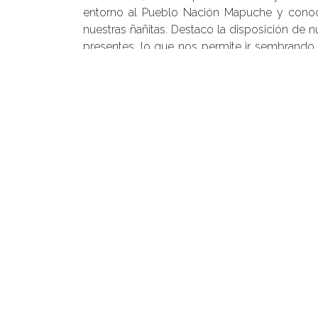
entorno al Pueblo Nación Mapuche y conoce
nuestras ñañitas. Destaco la disposición de n
presentes, lo que nos permite ir sembrando
Mapuche”, dijo la estudiante.
Posted in
Arte y Cultura
,
Centro de Noticias
,
C
Sociales
,
Noticias de Estudiantes
|
Tagged
cal
feminismo
,
Memoria
,
mujeres mapuche
,
Pueb