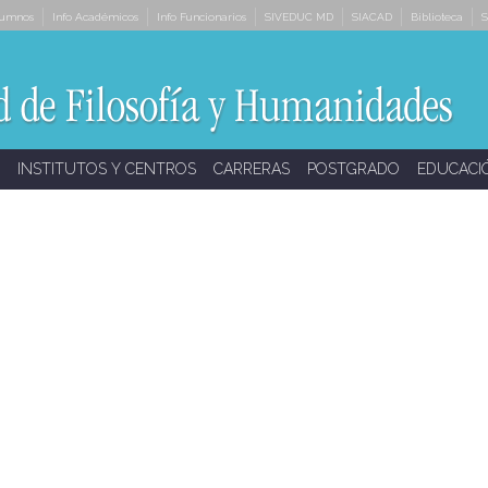
lumnos
Info Académicos
Info Funcionarios
SIVEDUC MD
SIACAD
Biblioteca
S
INSTITUTOS Y CENTROS
CARRERAS
POSTGRADO
EDUCACI