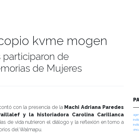
scopio kvme mogen
 participaron de
emorias de Mujeres
umanidades
P
 contó con la presencia de la
Machi Adriana Paredes
aillalef y la historiadora Carolina Carillanca
agen
insti
as de vida nutrieron el diálogo y la reflexión en torno a
insti
itorios del Walmapu.
vinc