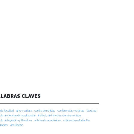
ALABRAS CLAVES
da facultad
arte y cultura
centro de noticias
conferencias y charlas
facultad
tuto de ciencias de la educación
instituto de historia y ciencias sociales
tuto de lingüística y literatura
noticias de académicos
noticias de estudiantes
ulacion
vinculación