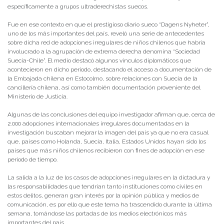
específicamente a grupos ultraderechistas suecos.
Fue en ese contexto en que el prestigioso diario sueco “Dagens Nyheter”,
uno de los más importantes del país, reveló una serie de antecedentes
sobre dicha red de adopciones irregulares de niños chilenos que habría
involucrado a la agrupación de extrema derecha denomina “Sociedad
Suecia-Chile”. El medio destacó algunos vínculos diplomáticos que
acontecieron en dicho periodo, destacando el acceso a documentación de
la Embajada chilena en Estocolmo, sobre relaciones con Suecia de la
cancillería chilena, así como también documentación proveniente del
Ministerio de Justicia.
Algunas de las conclusiones del equipo investigador afirman que, cerca de
2.000 adopciones internacionales irregulares documentadas en la
investigación buscaban mejorar la imagen del país ya que no era casual
que, países como Holanda, Suecia, Italia, Estados Unidos hayan sido los
países que más niños chilenos recibieron con fines de adopción en ese
periodo de tiempo.
La salida a la luz de los casos de adopciones irregulares en la dictadura y
las responsabilidades que tendrían tanto instituciones como civiles en
estos delitos, generan gran interés por la opinión pública y medios de
comunicación, es por ello que este tema ha trascendido durante la última
semana, tomándose las portadas de los medios electrónicos más
importantes del país.