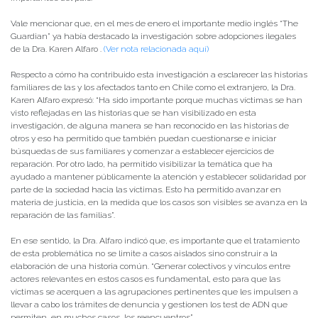
Vale mencionar que, en el mes de enero el importante medio inglés “The
Guardian” ya había destacado la investigación sobre adopciones ilegales
de la Dra. Karen Alfaro .
(Ver nota relacionada aquí)
Respecto a cómo ha contribuido esta investigación a esclarecer las historias
familiares de las y los afectados tanto en Chile como el extranjero, la Dra.
Karen Alfaro expresó: “Ha sido importante porque muchas víctimas se han
visto reflejadas en las historias que se han visibilizado en esta
investigación, de alguna manera se han reconocido en las historias de
otros y eso ha permitido que también puedan cuestionarse e iniciar
búsquedas de sus familiares y comenzar a establecer ejercicios de
reparación. Por otro lado, ha permitido visibilizar la temática que ha
ayudado a mantener públicamente la atención y establecer solidaridad por
parte de la sociedad hacia las víctimas. Esto ha permitido avanzar en
materia de justicia, en la medida que los casos son visibles se avanza en la
reparación de las familias”.
En ese sentido, la Dra. Alfaro indicó que, es importante que el tratamiento
de esta problemática no se limite a casos aislados sino construir a la
elaboración de una historia común. “Generar colectivos y vínculos entre
actores relevantes en estos casos es fundamental, esto para que las
víctimas se acerquen a las agrupaciones pertinentes que les impulsen a
llevar a cabo los trámites de denuncia y gestionen los test de ADN que
permiten, en muchos casos, los reencuentros”.