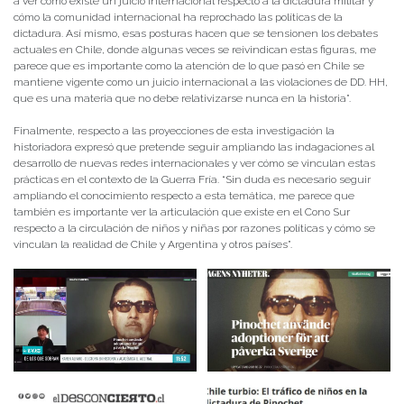
a ver cómo existe un juicio internacional respecto a la dictadura militar y
cómo la comunidad internacional ha reprochado las políticas de la
dictadura. Así mismo, esas posturas hacen que se tensionen los debates
actuales en Chile, donde algunas veces se reivindican estas figuras, me
parece que es importante como la atención de lo que pasó en Chile se
mantiene vigente como un juicio internacional a las violaciones de DD. HH,
que es una materia que no debe relativizarse nunca en la historia”.
Finalmente, respecto a las proyecciones de esta investigación la
historiadora expresó que pretende seguir ampliando las indagaciones al
desarrollo de nuevas redes internacionales y ver cómo se vinculan estas
prácticas en el contexto de la Guerra Fría. “Sin duda es necesario seguir
ampliando el conocimiento respecto a esta temática, me parece que
también es importante ver la articulación que existe en el Cono Sur
respecto a la circulación de niños y niñas por razones políticas y cómo se
vinculan la realidad de Chile y Argentina y otros países”.