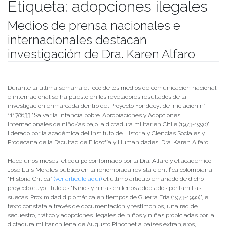
Etiqueta:
adopciones ilegales
Medios de prensa nacionales e
internacionales destacan
investigación de Dra. Karen Alfaro
Publicado el
03/11/2021
- Facultad de Filosofía y Humanidades
Durante la última semana el foco de los medios de comunicación nacional
e internacional se ha puesto en los reveladores resultados de la
investigación enmarcada dentro del Proyecto Fondecyt de Iniciación n°
11170633 “Salvar la infancia pobre. Apropiaciones y Adopciones
internacionales de niño/as bajo la dictadura militar en Chile (1973-1990)”,
liderado por la académica del Instituto de Historia y Ciencias Sociales y
Prodecana de la Facultad de Filosofía y Humanidades, Dra. Karen Alfaro.
Hace unos meses, el equipo conformado por la Dra. Alfaro y el académico
José Luis Morales publicó en la renombrada revista científica colombiana
“Historia Crítica”
(ver artículo aquí)
el último artículo emanado de dicho
proyecto cuyo título es “Niños y niñas chilenos adoptados por familias
suecas. Proximidad diplomática en tiempos de Guerra Fría (1973-1990)”, el
texto constata a través de documentación y testimonios, una red de
secuestro, tráfico y adopciones ilegales de niños y niñas propiciadas por la
dictadura militar chilena de Augusto Pinochet a países extranjeros,