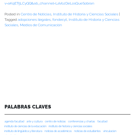
v=aKqET5LCyQQ&ab_channel=LaVozDeLosQueSobran
Posted in
Centro de Noticias
,
Instituto de Historia y Ciencias Sociales
|
Tagged
adopciones ilegales
,
fondecyt
,
Instituto de Historia y Ciencias
Sociales
,
Medios de Comunicación
PALABRAS CLAVES
agenda facultad
arte y cultura
centro de noticias
conferencias y charlas
facultad
instituto de ciencias de la educación
instituto de historia y ciencias sociales
instituto de lingüística y literatura
noticias de académicos
noticias de estudiantes
vinculacion