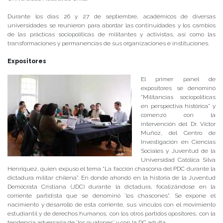
Durante los días 26 y 27 de septiembre, académicos de diversas
universidades se reunieron para abordar las continuidades y los cambios
de las prácticas sociopolíticas de militantes y activistas, así como las
transformaciones y permanencias de sus organizaciones e instituciones.
Expositores
El primer panel de
expositores se denominó
“Militancias sociopolíticas
en perspectiva histórica” y
comenzó con la
intervención del Dr. Víctor
Muñoz, del Centro de
Investigación en Ciencias
Sociales y Juventud de la
Universidad Católica Silva
Henríquez, quien expuso el tema “La facción chascona del PDC durante la
dictadura militar chilena”. En donde ahondó en la historia de la Juventud
Demócrata Cristiana (JDC) durante la dictadura, focalizándose en la
corriente partidista que se denominó ¨los chascones”. Se expone el
nacimiento y desarrollo de esta corriente, sus vínculos con el movimiento
estudiantil y de derechos humanos, con los otros partidos opositores, con la
tendencia adversaria de ¨los guatones¨ y con la DC adulta.