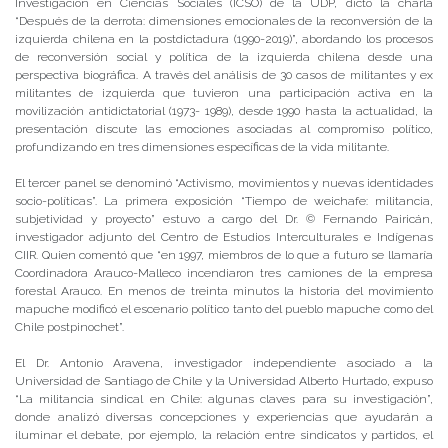
Investigación en Ciencias Sociales (ICSO) de la UDP, dictó la charla
“Después de la derrota: dimensiones emocionales de la reconversión de la
izquierda chilena en la postdictadura (1990-2019)”, abordando los procesos
de reconversión social y política de la izquierda chilena desde una
perspectiva biográfica. A través del análisis de 30 casos de militantes y ex
militantes de izquierda que tuvieron una participación activa en la
movilización antidictatorial (1973- 1989), desde 1990 hasta la actualidad, la
presentación discute las emociones asociadas al compromiso político,
profundizando en tres dimensiones específicas de la vida militante.
El tercer panel se denominó “Activismo, movimientos y nuevas identidades
socio-políticas”. La primera exposición “Tiempo de weichafe: militancia,
subjetividad y proyecto” estuvo a cargo del Dr. © Fernando Pairicán,
investigador adjunto del Centro de Estudios Interculturales e Indígenas
CIIR. Quien comentó que “en 1997, miembros de lo que a futuro se llamaría
Coordinadora Arauco-Malleco incendiaron tres camiones de la empresa
forestal Arauco. En menos de treinta minutos la historia del movimiento
mapuche modificó el escenario político tanto del pueblo mapuche como del
Chile postpinochet”.
El Dr. Antonio Aravena, investigador independiente asociado a la
Universidad de Santiago de Chile y la Universidad Alberto Hurtado, expuso
“La militancia sindical en Chile: algunas claves para su investigación”,
donde analizó diversas concepciones y experiencias que ayudarán a
iluminar el debate, por ejemplo, la relación entre sindicatos y partidos, el