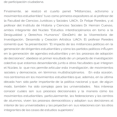
de participación ciudadana.
Finalmente, se realizó el cuarto panel “Militancias, activismo y
movimientos estudiantiles” tuvo como primeros expositores al al profesor de
la Facultad de Ciencias Jurídicas y Sociales UACh, Dr. Felipe Paredes, y al
profesor del Instituto de Historia y Ciencias Sociales Dr. Hernán Cuevas,
ambos integrante del Núcleo “Estudios interdisciplinarios en torno a la
Desigualdad y Derechos Humanos” (DesDeh), de la Vicerrectoría de
Investigación, Desarrollo y Creación Artística UACh. El profesor Paredes
comentó que “la presentación “El impacto de las militancias políticas en la
generación de dirigentes estudiantiles y cómo los partidos políticos influyen
en la generación de agendas estudiantiles y en los procesos de adopción
de decisiones”, obedece al primer resultado de un proyecto de investigación
colectivo que estamos desarrollando junto a otras facultades que integran
el Núcleo, lo que nos permite articular esta investigación, de movimientos
sociales y democracia, en términos multidisciplinarios. En esta ocasión,
nos centramos en los movimientos estudiantiles que, además, en la última
década han sido parte importante de la política nacional y que, de algún
modo, también ha sido complejo para las universidades. Nos interesa
conocer cuáles son sus procesos decisionales y la manera cómo los
movimientos estudiantiles, particularmente, las federaciones y los centros
de alumnos, viven los procesos democráticos y adoptan sus decisiones al
interior de las universidades y las proyectan en sus relaciones con los otros
integrantes de las casas de estudios superiores”.