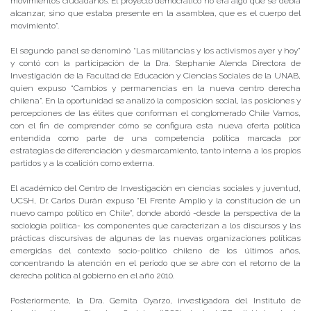
movimientos ciudadanos. El proyecto democrático no era algo que se debía
alcanzar, sino que estaba presente en la asamblea, que es el cuerpo del
movimiento”.
El segundo panel se denominó “Las militancias y los activismos ayer y hoy”
y contó con la participación de la Dra. Stephanie Alenda Directora de
Investigación de la Facultad de Educación y Ciencias Sociales de la UNAB,
quien expuso “Cambios y permanencias en la nueva centro derecha
chilena”. En la oportunidad se analizó la composición social, las posiciones y
percepciones de las élites que conforman el conglomerado Chile Vamos,
con el fin de comprender cómo se configura esta nueva oferta política
entendida como parte de una competencia política marcada por
estrategias de diferenciación y desmarcamiento, tanto interna a los propios
partidos y a la coalición como externa.
El académico del Centro de Investigación en ciencias sociales y juventud,
UCSH, Dr. Carlos Durán expuso “El Frente Amplio y la constitución de un
nuevo campo político en Chile”, donde abordó -desde la perspectiva de la
sociología política- los componentes que caracterizan a los discursos y las
prácticas discursivas de algunas de las nuevas organizaciones políticas
emergidas del contexto socio-político chileno de los últimos años,
concentrando la atención en el período que se abre con el retorno de la
derecha política al gobierno en el año 2010.
Posteriormente, la Dra. Gemita Oyarzo, investigadora del Instituto de