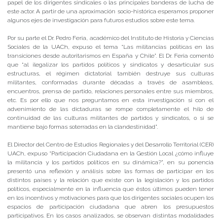
papel de los dirigentes sindicales o las principales banderas de lucha de
este actor. A partir de una aproximación socio-histórica esperamos proponer
algunos ejes de investigación para futuros estudios sobre este tema.
Por su parte el Dr. Pedro Feria, académico del Instituto de Historia y Ciencias
Sociales de la UACh, expuso el tema “Las militancias políticas en las
transiciones desde autoritarismos en España y Chile”. El Dr. Feria comentó
que “al ilegalizar los partidos políticos y sindicatos y desarticular sus
estructuras, el régimen dictatorial también destruye sus culturas
militantes, conformadas durante décadas a través de asambleas,
encuentros, prensa de partido, relaciones personales entre sus miembros,
etc. Es por ello que nos preguntamos en esta investigación si con el
advenimiento de las dictaduras se rompe completamente el hilo de
continuidad de las culturas militantes de partidos y sindicatos, o si se
mantiene bajo formas soterradas en la clandestinidad”.
El Director del Centro de Estudios Regionales y del Desarrollo Territorial (CER)
UACh, expuso “Participación Ciudadana en la Gestión Local ¿cómo influye
la militancia y los partidos políticos en su dinámica?”, en su ponencia
presentó una reflexión y análisis sobre las formas de participar en los
distintos países y la relación que existe con la legislación y los partidos
políticos, especialmente en la influencia que éstos últimos pueden tener
en los incentivos y motivaciones para que los dirigentes sociales ocupen los
espacios de participación ciudadana que abren los presupuestos
participativos. En los casos analizados, se observan distintas modalidades