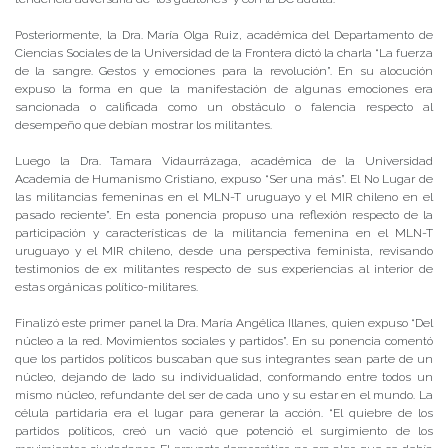
Posteriormente, la Dra. María Olga Ruiz, académica del Departamento de
Ciencias Sociales de la Universidad de la Frontera dictó la charla “La fuerza
de la sangre. Gestos y emociones para la revolución”. En su alocución
expuso la forma en que la manifestación de algunas emociones era
sancionada o calificada como un obstáculo o falencia respecto al
desempeño que debían mostrar los militantes.
Luego la Dra. Tamara Vidaurrázaga, académica de la Universidad
Academia de Humanismo Cristiano, expuso “Ser una más”. El No Lugar de
las militancias femeninas en el MLN-T uruguayo y el MIR chileno en el
pasado reciente”. En esta ponencia propuso una reflexión respecto de la
participación y características de la militancia femenina en el MLN-T
uruguayo y el MIR chileno, desde una perspectiva feminista, revisando
testimonios de ex militantes respecto de sus experiencias al interior de
estas orgánicas político-militares.
Finalizó este primer panel la Dra. María Angélica Illanes, quien expuso “Del
núcleo a la red. Movimientos sociales y partidos”. En su ponencia comentó
que los partidos políticos buscaban que sus integrantes sean parte de un
núcleo, dejando de lado su individualidad, conformando entre todos un
mismo núcleo, refundante del ser de cada uno y su estar en el mundo. La
célula partidaria era el lugar para generar la acción. “El quiebre de los
partidos políticos, creó un vació que potenció el surgimiento de los