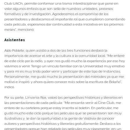
Club UACh, permite conformar una trama interdisciplinar que pone en
valor algunos énfasis que son sello de nuestras unidades, procesos
formativos y de investigación. Agradecemos el compromiso de los
presentadores y destacamos el importante rol que cumplieron comentando
cada película, esperamos dar continuidad a esta iniciativa en los próximos
meses”, mencionó.
Asistentes
Aldo Poblete, quien asistió a dos de las tres funciones destacó la
importancia de acercar el arte y la cultura a la comunidad local: “Me enteré
de este ciclo por la radio, y ayer nos gustó mucho la experiencia por eso hoy
volvimos a venir. Tengo un vinculo familiar con la Universidad muy emotivo
y para mi es muy lindo poder venir y participar de este tipo de instancias.
Personalmente, me gustó mucho la presentación del miércoles ya que me
motivó e inspiró. y ahora quiero conocer más sobre la escritura de Bolaño”,
indicó.
Por su parte, Linvania Roa, valoró las perspectivas históricas y literarias en
las presentaciones de cada película: “Me encanta venir al Cine Club, me
entero de su cartelera porque estoy inscrita al boletín. En particular, me
gustó mucho este ciclo porque las películas que se presentaron son muy
ilustrativas y le dan la oportunidad a la gente de Valdivia de conocer
autores y perspectivas históricas y literarias gratuitamente. Destaco a los
presentadores porque han relatado las películas muy claramente, en un