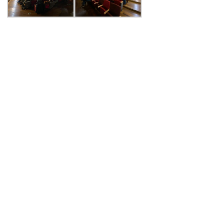
PALABRAS CLAVES
agenda facultad
arte y cultura
centro de noticias
conferencias y charlas
facultad
instituto de ciencias de la educación
instituto de historia y ciencias sociales
instituto de lingüística y literatura
noticias de académicos
noticias de estudiantes
vinculacion
vinculación