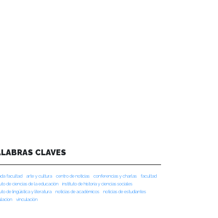
ALABRAS CLAVES
da facultad
arte y cultura
centro de noticias
conferencias y charlas
facultad
tuto de ciencias de la educación
instituto de historia y ciencias sociales
tuto de lingüística y literatura
noticias de académicos
noticias de estudiantes
ulacion
vinculación