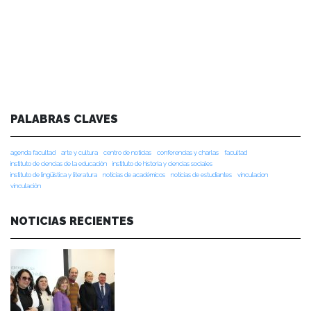
PALABRAS CLAVES
agenda facultad
arte y cultura
centro de noticias
conferencias y charlas
facultad
instituto de ciencias de la educación
instituto de historia y ciencias sociales
instituto de lingüística y literatura
noticias de académicos
noticias de estudiantes
vinculacion
vinculación
NOTICIAS RECIENTES