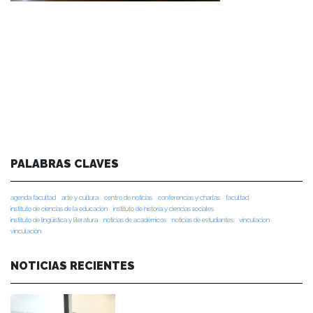
PALABRAS CLAVES
agenda facultad
arte y cultura
centro de noticias
conferencias y charlas
facultad
instituto de ciencias de la educación
instituto de historia y ciencias sociales
instituto de lingüística y literatura
noticias de académicos
noticias de estudiantes
vinculacion
vinculación
NOTICIAS RECIENTES