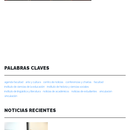
PALABRAS CLAVES
agenda facultad
arte y cultura
centro de noticias
conferencias y charlas
facultad
instituto de ciencias de la educación
instituto de historia y ciencias sociales
instituto de lingüística y literatura
noticias de académicos
noticias de estudiantes
vinculacion
vinculación
NOTICIAS RECIENTES