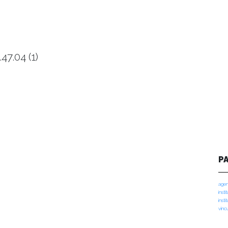
7.04 (1)
P
agen
insti
insti
vinc