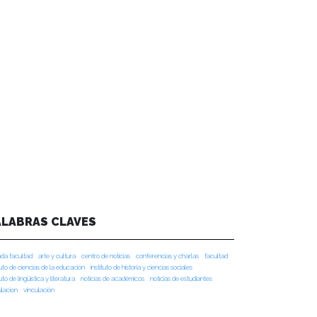
ALABRAS CLAVES
da facultad
arte y cultura
centro de noticias
conferencias y charlas
facultad
tuto de ciencias de la educación
instituto de historia y ciencias sociales
tuto de lingüística y literatura
noticias de académicos
noticias de estudiantes
ulacion
vinculación