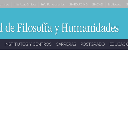
lumnos
Info Académicos
Info Funcionarios
SIVEDUC MD
SIACAD
Biblioteca
S
INSTITUTOS Y CENTROS
CARRERAS
POSTGRADO
EDUCACI