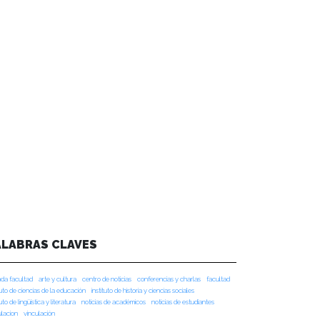
ALABRAS CLAVES
da facultad
arte y cultura
centro de noticias
conferencias y charlas
facultad
tuto de ciencias de la educación
instituto de historia y ciencias sociales
tuto de lingüística y literatura
noticias de académicos
noticias de estudiantes
ulacion
vinculación