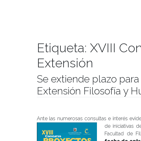
Etiqueta:
XVIII Co
Extensión
Se extiende plazo par
Extensión Filosofía y
Publicado el
01/06/2017
- Facultad de Filosofía y Hu
Ante las numerosas consultas e interés eviden
de iniciativas 
Facultad de F