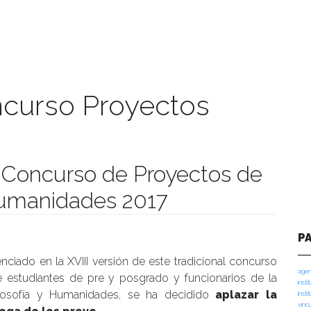
ncurso Proyectos
a Concurso de Proyectos de
 Humanidades 2017
manidades
P
ciado en la XVIII versión de este tradicional conc
urso
agen
de estudiantes de pre y posgrado y funcionarios de la
insti
ilosofía y Humanidades, se ha decidido
aplazar la
insti
vinc