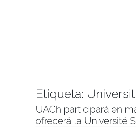
Etiqueta:
Universi
UACh participará en má
ofrecerá la Université
Publicado el
04/09/2018
- Facultad de Filosofía y H