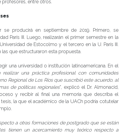
e profesores, entre otros.
íses
er se producirá en septiembre de 2019. Primero, se
ad París III. Luego, realizarán el primer semestre en la
iversidad de Estocolmo y el tercero en la U. París III.
n las que estructuraron esta propuesta.
gir una universidad o institución latinoamericana. En el
an realizar una práctica profesional con comunidades
no Regional de Los Ríos que suscribió este acuerdo, al
mas de políticas regionales
”, explicó el Dr. Almonacid,
oceso y recibir al final una memoria que describa el
la tesis, la que el académico de la UACh podría cotutelar
emplo.
specto a otras formaciones de postgrado que se están
tes tienen un acercamiento muy teórico respecto a