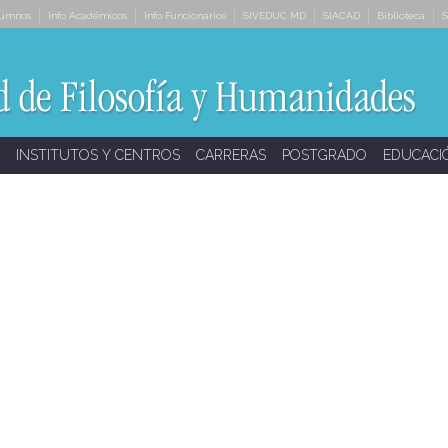
lumnos
Info Académicos
Info Funcionarios
SIVEDUC MD
SIACAD
Biblioteca
S
INSTITUTOS Y CENTROS
CARRERAS
POSTGRADO
EDUCACI