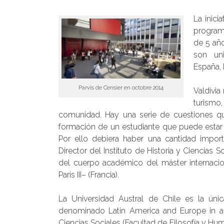
La inici
program
de 5 año
son uni
España, 
Parvis de Censier en octobre 2014
Valdivia
turismo,
comunidad. Hay una serie de cuestiones qu
formación de un estudiante que puede estar 
Por ello debiera haber una cantidad import
Director del Instituto de Historia y Ciencias 
del cuerpo académico del máster internacio
Paris III– (Francia).
La Universidad Austral de Chile es la úni
denominado Latin America and Europe in a G
Ciencias Sociales (Facultad de Filosofía y Hu