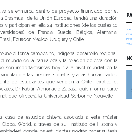
ativa se enmarca dentro de proyecto financiado por el
P
a Erasmus+ de la Unión Europea, tendrá una duración
s y participan en ella 24 instituciones (de las cuales 10
agen
versidades) de Francia, Suecia, Bélgica, Alemania,
insti
Brasil, Ecuador, México, Uruguay y Chile.
insti
vinc
 reúne el tema campesino, indígena, desarrollo regional,
N
 el mundo de la naturaleza y la relación de ésta con la
e son importantísimas hoy día a nivel mundial en la
vinculado a las ciencias sociales y a las humanidades.
ante de estudiantes que vendrán a Chile -explica el
Sociales, Dr. Fabián Almonacid Zapata, quien forma parte
nal que ofrecerá la Universidad Sorbonne Nouvelle –
ca casa de estudios chilena asociada a este máster
lobal World, a través de su Instituto de Historia y
manidades), donde los estudiantes podrán hacer su tesis