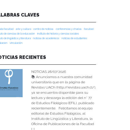
ALABRAS CLAVES
da facultad
arte y cultura
centro de noticias
conferencias y charlas
facultad
tuto de ciencias de la educación
instituto de historia y ciencias sociales
tuto de lingüística y literatura
noticias de académicos
noticias de estudiantes
ulacion
vinculación
OTICIAS RECIENTES
NOTICIAS 28/07/2026
📚 Anunciamos a nuestra comunidad
universitaria que en la página de
Revistas UACh (http://revistas.uach.cl/),
ya se encuentra disponible para su
lectura y descarga la edición del n° 77
de Estudios Filológicos (EFIL), publicado
recientemente. Felicitamos al equipo
editorial de Estudios Filológicos, al
Instituto de Lingüística y Literatura, la
Oficina de Publicaciones de la Facultad
[…]