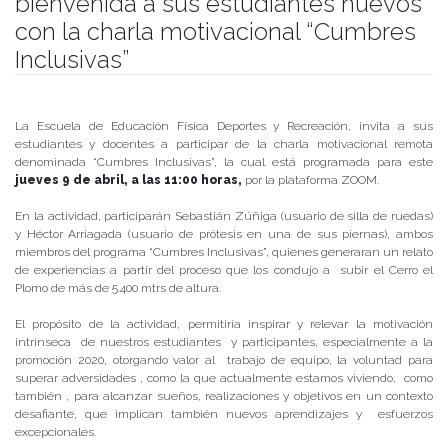
bienvenida a sus estudiantes nuevos
con la charla motivacional “Cumbres
Inclusivas”
Publicado el
07/04/2020
- Facultad de Filosofía y Humanidades
La Escuela de Educación Física Deportes y Recreación, invita a sus
estudiantes y docentes a participar de la charla motivacional remota
denominada “Cumbres Inclusivas”, la cual está programada para este
jueves 9 de abril, a las 11:00 horas,
por la plataforma ZOOM.
En la actividad, participarán Sebastián Zúñiga (usuario de silla de ruedas)
y Héctor Arriagada (usuario de prótesis en una de sus piernas), ambos
miembros del programa “Cumbres Inclusivas”, quienes generaran un relato
de experiencias a partir del proceso que los condujo a subir el Cerro el
Plomo de más de 5.400 mtrs de altura.
El propósito de la actividad, permitiría inspirar y relevar la motivación
intrínseca de nuestros estudiantes y participantes, especialmente a la
promoción 2020, otorgando valor al trabajo de equipo, la voluntad para
superar adversidades , como la que actualmente estamos viviendo, como
también , para alcanzar sueños, realizaciones y objetivos en un contexto
desafiante, que implican también nuevos aprendizajes y esfuerzos
excepcionales.