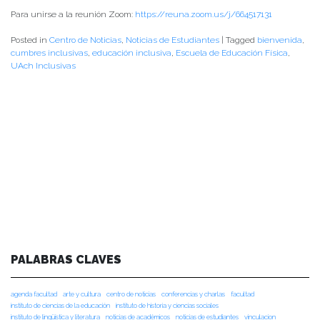
Para unirse a la reunión Zoom:
https://reuna.zoom.us/j/664517131
Posted in
Centro de Noticias
,
Noticias de Estudiantes
|
Tagged
bienvenida
,
cumbres inclusivas
,
educación inclusiva
,
Escuela de Educación Física
,
UAch Inclusivas
PALABRAS CLAVES
agenda facultad
arte y cultura
centro de noticias
conferencias y charlas
facultad
instituto de ciencias de la educación
instituto de historia y ciencias sociales
instituto de lingüística y literatura
noticias de académicos
noticias de estudiantes
vinculacion