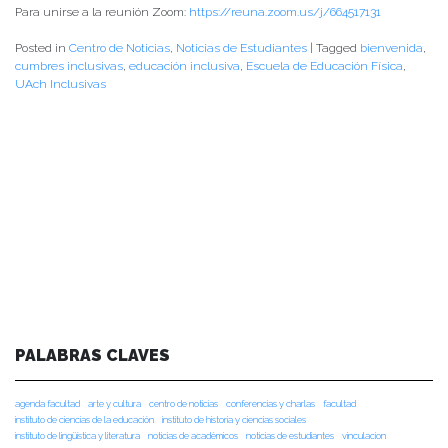
Para unirse a la reunión Zoom:
https://reuna.zoom.us/j/664517131
Posted in
Centro de Noticias
,
Noticias de Estudiantes
|
Tagged
bienvenida
,
cumbres inclusivas
,
educación inclusiva
,
Escuela de Educación Física
,
UAch Inclusivas
PALABRAS CLAVES
agenda facultad
arte y cultura
centro de noticias
conferencias y charlas
facultad
instituto de ciencias de la educación
instituto de historia y ciencias sociales
instituto de lingüística y literatura
noticias de académicos
noticias de estudiantes
vinculacion