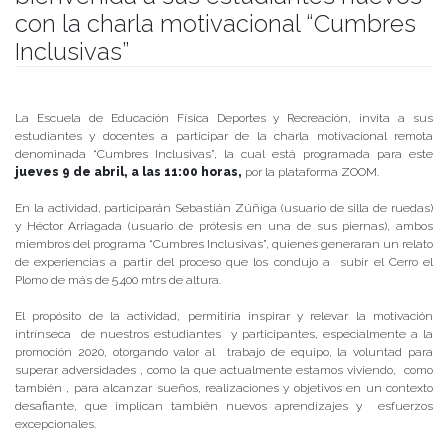
con la charla motivacional “Cumbres
Inclusivas”
Publicado el
07/04/2020
- Facultad de Filosofía y Humanidades
La Escuela de Educación Física Deportes y Recreación, invita a sus
estudiantes y docentes a participar de la charla motivacional remota
denominada “Cumbres Inclusivas”, la cual está programada para este
jueves 9 de abril, a las 11:00 horas,
por la plataforma ZOOM.
En la actividad, participarán Sebastián Zúñiga (usuario de silla de ruedas)
y Héctor Arriagada (usuario de prótesis en una de sus piernas), ambos
miembros del programa “Cumbres Inclusivas”, quienes generaran un relato
de experiencias a partir del proceso que los condujo a subir el Cerro el
Plomo de más de 5.400 mtrs de altura.
El propósito de la actividad, permitiría inspirar y relevar la motivación
intrínseca de nuestros estudiantes y participantes, especialmente a la
promoción 2020, otorgando valor al trabajo de equipo, la voluntad para
superar adversidades , como la que actualmente estamos viviendo, como
también , para alcanzar sueños, realizaciones y objetivos en un contexto
desafiante, que implican también nuevos aprendizajes y esfuerzos
excepcionales.