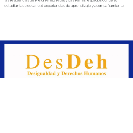
las residencias de Mejor Niñez Nidal y Las Parras, espacios donde el
estudiantado desarrolló experiencias de aprendizaje y acompañamiento.