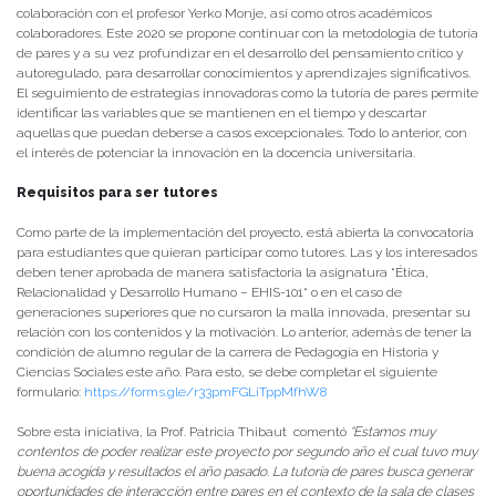
colaboración con el profesor Yerko Monje, así como otros académicos
colaboradores. Este 2020 se propone continuar con la metodología de tutoría
de pares y a su vez profundizar en el desarrollo del pensamiento crítico y
autoregulado, para desarrollar conocimientos y aprendizajes significativos.
El seguimiento de estrategias innovadoras como la tutoría de pares permite
identificar las variables que se mantienen en el tiempo y descartar
aquellas que puedan deberse a casos excepcionales. Todo lo anterior, con
el interés de potenciar la innovación en la docencia universitaria.
Requisitos para ser tutores
Como parte de la implementación del proyecto, está abierta la convocatoria
para estudiantes que quieran participar como tutores. Las y los interesados
deben tener aprobada de manera satisfactoria la asignatura “Ética,
Relacionalidad y Desarrollo Humano – EHIS-101“ o en el caso de
generaciones superiores que no cursaron la malla innovada, presentar su
relación con los contenidos y la motivación. Lo anterior, además de tener la
condición de alumno regular de la carrera de Pedagogía en Historia y
Ciencias Sociales este año. Para esto, se debe completar el siguiente
formulario:
https://forms.gle/r33pmFGLiTppMfhW8
Sobre esta iniciativa, la Prof. Patricia Thibaut comentó
“Estamos muy
contentos de poder realizar este proyecto por segundo año el cual tuvo muy
buena acogida y resultados el año pasado. La tutoría de pares busca generar
oportunidades de interacción entre pares en el contexto de la sala de clases