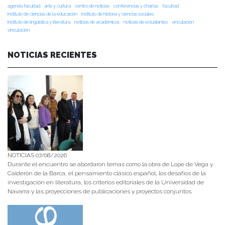
agenda facultad
arte y cultura
centro de noticias
conferencias y charlas
facultad
instituto de ciencias de la educación
instituto de historia y ciencias sociales
instituto de lingüística y literatura
noticias de académicos
noticias de estudiantes
vinculacion
vinculación
NOTICIAS RECIENTES
NOTICIAS 07/08/2026
Durante el encuentro se abordaron temas como la obra de Lope de Vega y
Calderón de la Barca, el pensamiento clásico español, los desafíos de la
investigación en literatura, los criterios editoriales de la Universidad de
Navarra y las proyecciones de publicaciones y proyectos conjuntos.