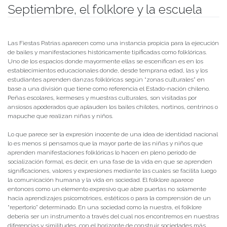
Septiembre, el folklore y la escuela
Publicado el
25/09/2019
- Facultad de Filosofía y Humanidades
Las Fiestas Patrias aparecen como una instancia propicia para la ejecución
de bailes y manifestaciones históricamente tipificadas como folklóricas.
Uno de los espacios donde mayormente ellas se escenifican es en los
establecimientos educacionales donde, desde temprana edad, las y los
estudiantes aprenden danzas folklóricas según “zonas culturales” en
base a una división que tiene como referencia el Estado-nación chileno.
Peñas escolares, kermeses y muestras culturales, son visitadas por
ansiosos apoderados que aplauden los bailes chilotes, nortinos, centrinos o
mapuche que realizan niñas y niños.
Lo que parece ser la expresión inocente de una idea de identidad nacional
lo es menos si pensamos que la mayor parte de las niñas y niños que
aprenden manifestaciones folklóricas lo hacen en pleno período de
socialización formal, es decir, en una fase de la vida en que se aprenden
significaciones, valores y expresiones mediante las cuales se facilita luego
la comunicación humana y la vida en sociedad. El folklore aparece
entonces como un elemento expresivo que abre puertas no solamente
hacia aprendizajes psicomotrices, estéticos o para la comprensión de un
“repertorio” determinado. En una sociedad como la nuestra, el folklore
debería ser un instrumento a través del cual nos encontremos en nuestras
diferencias y similitudes, con el horizonte de construir sociedades más