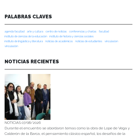
PALABRAS CLAVES
agenda facultad
arte y cultura
centro de noticias
conferencias y charlas
facultad
instituto de ciencias de la educación
instituto de historia y ciencias sociales
instituto de lingüística y literatura
noticias de académicos
noticias de estudiantes
vinculacion
vinculación
NOTICIAS RECIENTES
NOTICIAS 07/08/2026
Durante el encuentro se abordaron temas como la obra de Lope de Vega y
Calderón de la Barca, el pensamiento clásico español, los desafíos de la