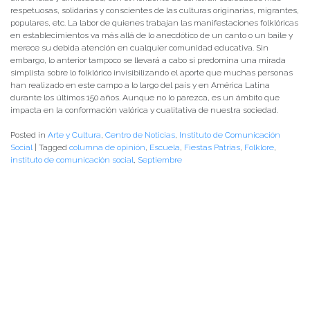
respetuosas, solidarias y conscientes de las culturas originarias, migrantes,
populares, etc. La labor de quienes trabajan las manifestaciones folklóricas
en establecimientos va más allá de lo anecdótico de un canto o un baile y
merece su debida atención en cualquier comunidad educativa. Sin
embargo, lo anterior tampoco se llevará a cabo si predomina una mirada
simplista sobre lo folklórico invisibilizando el aporte que muchas personas
han realizado en este campo a lo largo del país y en América Latina
durante los últimos 150 años. Aunque no lo parezca, es un ámbito que
impacta en la conformación valórica y cualitativa de nuestra sociedad.
Posted in
Arte y Cultura
,
Centro de Noticias
,
Instituto de Comunicación
Social
|
Tagged
columna de opinión
,
Escuela
,
Fiestas Patrias
,
Folklore
,
instituto de comunicación social
,
Septiembre