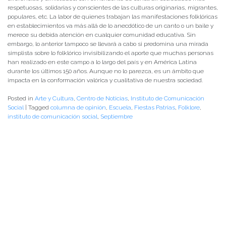
respetuosas, solidarias y conscientes de las culturas originarias, migrantes,
populares, etc. La labor de quienes trabajan las manifestaciones folklóricas
en establecimientos va más allá de lo anecdótico de un canto o un baile y
merece su debida atención en cualquier comunidad educativa. Sin
embargo, lo anterior tampoco se llevará a cabo si predomina una mirada
simplista sobre lo folklórico invisibilizando el aporte que muchas personas
han realizado en este campo a lo largo del país y en América Latina
durante los últimos 150 años. Aunque no lo parezca, es un ámbito que
impacta en la conformación valórica y cualitativa de nuestra sociedad.
Posted in
Arte y Cultura
,
Centro de Noticias
,
Instituto de Comunicación
Social
|
Tagged
columna de opinión
,
Escuela
,
Fiestas Patrias
,
Folklore
,
instituto de comunicación social
,
Septiembre