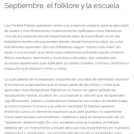
Septiembre, el folklore y la escuela
Publicado el
25/09/2019
- Facultad de Filosofía y Humanidades
Las Fiestas Patrias aparecen como una instancia propicia para la ejecución
de bailes y manifestaciones históricamente tipificadas como folklóricas.
Uno de los espacios donde mayormente ellas se escenifican es en los
establecimientos educacionales donde, desde temprana edad, las y los
estudiantes aprenden danzas folklóricas según “zonas culturales” en
base a una división que tiene como referencia el Estado-nación chileno.
Peñas escolares, kermeses y muestras culturales, son visitadas por
ansiosos apoderados que aplauden los bailes chilotes, nortinos, centrinos o
mapuche que realizan niñas y niños.
Lo que parece ser la expresión inocente de una idea de identidad nacional
lo es menos si pensamos que la mayor parte de las niñas y niños que
aprenden manifestaciones folklóricas lo hacen en pleno período de
socialización formal, es decir, en una fase de la vida en que se aprenden
significaciones, valores y expresiones mediante las cuales se facilita luego
la comunicación humana y la vida en sociedad. El folklore aparece
entonces como un elemento expresivo que abre puertas no solamente
hacia aprendizajes psicomotrices, estéticos o para la comprensión de un
“repertorio” determinado. En una sociedad como la nuestra, el folklore
debería ser un instrumento a través del cual nos encontremos en nuestras
diferencias y similitudes, con el horizonte de construir sociedades más