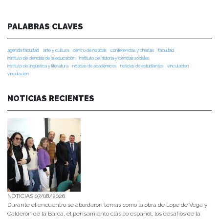
PALABRAS CLAVES
agenda facultad
arte y cultura
centro de noticias
conferencias y charlas
facultad
instituto de ciencias de la educación
instituto de historia y ciencias sociales
instituto de lingüística y literatura
noticias de académicos
noticias de estudiantes
vinculacion
vinculación
NOTICIAS RECIENTES
NOTICIAS 07/08/2026
Durante el encuentro se abordaron temas como la obra de Lope de Vega y
Calderón de la Barca, el pensamiento clásico español, los desafíos de la