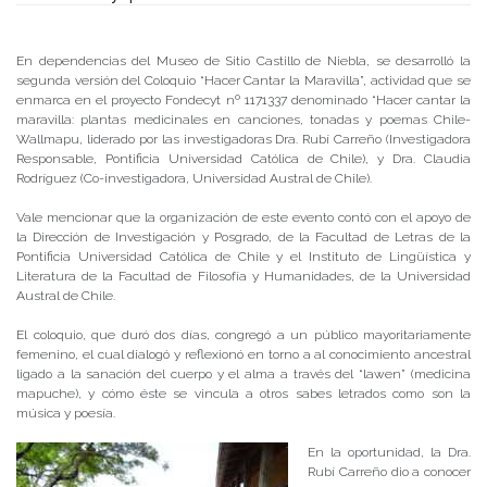
Publicado el
21/01/2020
- Facultad de Filosofía y Humanidades
En dependencias del Museo de Sitio Castillo de Niebla, se desarrolló la
segunda versión del Coloquio “Hacer Cantar la Maravilla”, actividad que se
enmarca en el proyecto Fondecyt nº 1171337 denominado “Hacer cantar la
maravilla: plantas medicinales en canciones, tonadas y poemas Chile-
Wallmapu, liderado por las investigadoras Dra. Rubí Carreño (Investigadora
Responsable, Pontificia Universidad Católica de Chile), y Dra. Claudia
Rodríguez (Co-investigadora, Universidad Austral de Chile).
Vale mencionar que la organización de este evento contó con el apoyo de
la Dirección de Investigación y Posgrado, de la Facultad de Letras de la
Pontificia Universidad Católica de Chile y el Instituto de Lingüística y
Literatura de la Facultad de Filosofía y Humanidades, de la Universidad
Austral de Chile.
El coloquio, que duró dos días, congregó a un público mayoritariamente
femenino, el cual dialogó y reflexionó en torno a al conocimiento ancestral
ligado a la sanación del cuerpo y el alma a través del “lawen” (medicina
mapuche), y cómo éste se vincula a otros sabes letrados como son la
música y poesía.
En la oportunidad, la Dra.
Rubí Carreño dio a conocer