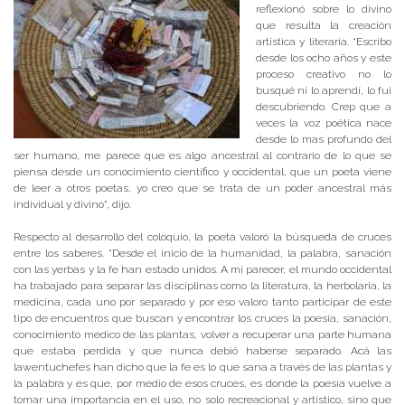
reflexionó sobre lo divino
que resulta la creación
artística y literaria. “Escribo
desde los ocho años y este
proceso creativo no lo
busqué ni lo aprendí, lo fui
descubriendo. Crep que a
veces la voz poética nace
desde lo mas profundo del
ser humano, me parece que es algo ancestral al contrario de lo que se
piensa desde un conocimiento científico y occidental, que un poeta viene
de leer a otros poetas, yo creo que se trata de un poder ancestral más
individual y divino”, dijo.
Respecto al desarrollo del coloquio, la poeta valoró la búsqueda de cruces
entre los saberes. “Desde el inicio de la humanidad, la palabra, sanación
con las yerbas y la fe han estado unidos. A mi parecer, el mundo occidental
ha trabajado para separar las disciplinas como la literatura, la herbolaria, la
medicina, cada uno por separado y por eso valoro tanto participar de este
tipo de encuentros que buscan y encontrar los cruces la poesía, sanación,
conocimiento medico de las plantas, volver a recuperar una parte humana
que estaba perdida y que nunca debió haberse separado. Acá las
lawentuchefes han dicho que la fe es lo que sana a través de las plantas y
la palabra y es que, por medio de esos cruces, es donde la poesía vuelve a
tomar una importancia en el uso, no solo recreacional y artístico, sino que