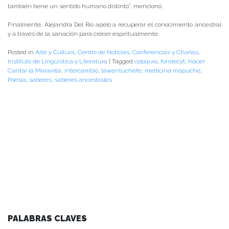
también tiene un sentido humano distinto”, mencionó.
Finalmente, Alejandra Del Río apeló a recuperar el conocimiento ancestral
y a través de la sanación para crecer espiritualmente.
Posted in
Arte y Cultura
,
Centro de Noticias
,
Conferencias y Charlas
,
Instituto de Lingüística y Literatura
|
Tagged
coloquio
,
fondecyt
,
Hacer
Cantar la Maravilla
,
intercambio
,
lawentuchefe
,
medicina mapuche
,
Poesía
,
saberes
,
saberes ancestrales
PALABRAS CLAVES