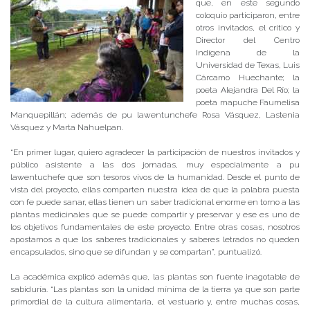
que, en este segundo
coloquio participaron, entre
otros invitados, el crítico y
Director del Centro
Indígena de la
Universidad de Texas, Luis
Cárcamo Huechante; la
poeta Alejandra Del Río; la
poeta mapuche Faumelisa
Manquepillán; además de pu lawentunchefe Rosa Vásquez, Lastenia
Vásquez y Marta Nahuelpan.
“En primer lugar, quiero agradecer la participación de nuestros invitados y
público asistente a las dos jornadas, muy especialmente a pu
lawentuchefe que son tesoros vivos de la humanidad. Desde el punto de
vista del proyecto, ellas comparten nuestra idea de que la palabra puesta
con fe puede sanar, ellas tienen un saber tradicional enorme en torno a las
plantas medicinales que se puede compartir y preservar y ese es uno de
los objetivos fundamentales de este proyecto. Entre otras cosas, nosotros
apostamos a que los saberes tradicionales y saberes letrados no queden
encapsulados, sino que se difundan y se compartan”, puntualizó.
La académica explicó además que, las plantas son fuente inagotable de
sabiduría. “Las plantas son la unidad mínima de la tierra ya que son parte
primordial de la cultura alimentaria, el vestuario y, entre muchas cosas,