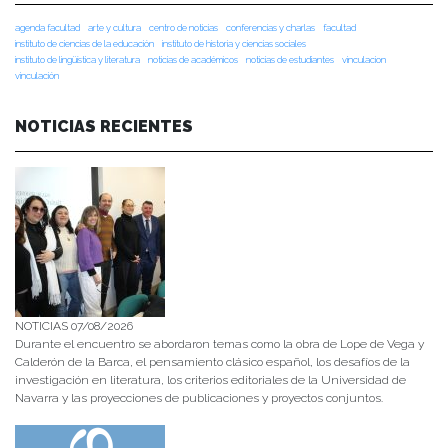
agenda facultad
arte y cultura
centro de noticias
conferencias y charlas
facultad
instituto de ciencias de la educación
instituto de historia y ciencias sociales
instituto de lingüística y literatura
noticias de académicos
noticias de estudiantes
vinculacion
vinculación
NOTICIAS RECIENTES
NOTICIAS 07/08/2026
Durante el encuentro se abordaron temas como la obra de Lope de Vega y
Calderón de la Barca, el pensamiento clásico español, los desafíos de la
investigación en literatura, los criterios editoriales de la Universidad de
Navarra y las proyecciones de publicaciones y proyectos conjuntos.