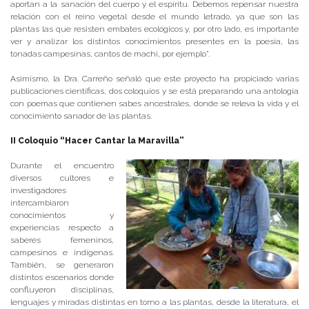
aportan a la sanación del cuerpo y el espíritu. Debemos repensar nuestra
relación con el reino vegetal desde el mundo letrado, ya que son las
plantas las que resisten embates ecológicos y, por otro lado, es importante
ver y analizar los distintos conocimientos presentes en la poesía, las
tonadas campesinas, cantos de machi, por ejemplo”.
Asimismo, la Dra. Carreño señaló que este proyecto ha propiciado varias
publicaciones científicas, dos coloquios y se está preparando una antología
con poemas que contienen sabes ancestrales, donde se releva la vida y el
conocimiento sanador de las plantas.
II Coloquio “Hacer Cantar la Maravilla”
Durante el encuentro
diversos cultores e
investigadores
intercambiaron
conocimientos y
experiencias respecto a
saberes femeninos,
campesinos e indígenas.
También, se generaron
distintos escenarios donde
confluyeron disciplinas,
lenguajes y miradas distintas en torno a las plantas, desde la literatura, el