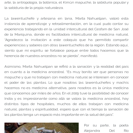
arte, la antropología, la botánica, el Kimün mapuche, la sabiduría popular y
la sabiduría de la propia naturaleza.
La lawentuchefe y artesana en lana, Marta Nahuelpan, valoró esta
instancia de aprendizaje y retroalimentación, en la cual pudo contar su
experiencia trabajando en la unidad intercultural del Cesfam de San José
de la Mariquina, donde es facilitadora intercultural de medicina natural.
“Agradezco la invitación a este coloquio que ha permitido compartir
experiencias y saberes con otras lawentuchefes de la región. Estando aquí,
siento que mi espíritu se fortalece porque entre todos hacemos que la
herencia de nuestros ancestros no se pierda”, manifestó.
Asimismo, Marta Nahuelpan se refirió a la sanación y la realidad del país
en cuanto a la medicina ancestral. “Es muy bonito ver que personas no
mapuche y que no trabajan con medicina natural se interesen en conocer
el poder de las plantas. Lo que nosotras las lawentuchefes y machis
hacemos no es medicina alternativa, para nosotros es la única medicina
que conocemos por miles de años. En el 2009 tuve la posibilidad de conocer
India y es impresionante como allá se valora la medicina ancestral, hay
distintos tipos de hospitales, muchos de ellos trabajan con medicina
natural, plantas y espiritualidad, espero que con el tiempo la sanación de
las plantas tenga un espacio más importante en la salud del país”.
Por su parte, la poeta
Alejandra Del Río