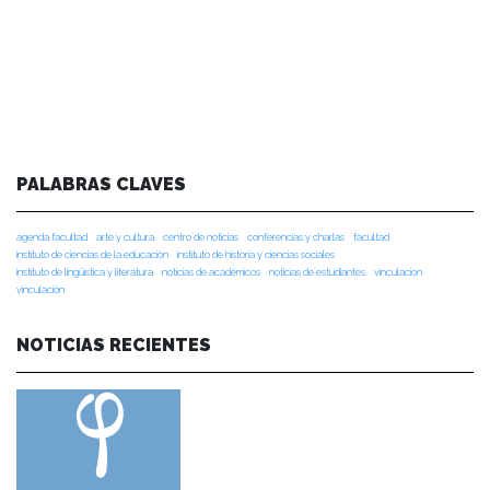
PALABRAS CLAVES
agenda facultad
arte y cultura
centro de noticias
conferencias y charlas
facultad
instituto de ciencias de la educación
instituto de historia y ciencias sociales
instituto de lingüística y literatura
noticias de académicos
noticias de estudiantes
vinculacion
vinculación
NOTICIAS RECIENTES