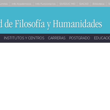
lumnos
Info Académicos
Info Funcionarios
SIVEDUC MD
SIACAD
Biblioteca
S
INSTITUTOS Y CENTROS
CARRERAS
POSTGRADO
EDUCACI