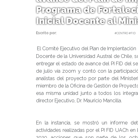
Programa de Fortalec
Inicial Docente al Min
Escrito por:
Carolina Angulo | 23/07/2020 |
#CENTRO #FID
El Comité Ejecutivo del Plan de Implentación 
Docente de la Universidad Austral de Chile, 
entregar el estado de avance del PI FID del s
de julio vía zoom y contó con la participac
analistas del proyecto por parte del Ministe
miembro de la Oficina de Gestión de Proyecto
esa misma unidad junto a todos los integran
director Ejecutivo, Dr. Mauricio Mancilla.
En la instancia, se mostró un informe det
actividades realizadas por el PI FID UACh en 
2020, acciones que son parte de los oc