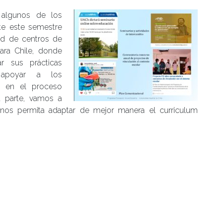
 algunos de los
te este semestre
ed de centros de
ara Chile, donde
r sus prácticas
 apoyar a los
s en el proceso
a parte, vamos a
nos permita adaptar de mejor manera el curriculum
ntegral que contribuya al beneficio de todos y todas
 el Decano de la Facultad de Filosofía y Humanidades.