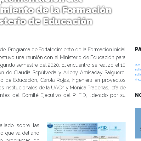
imiento de la Formación
isterio de Educación
P
del Programa de Fortalecimiento de la Formación Inicial
sostuvo una reunión con el Ministerio de Educación para
egundo semestre del 2020. El encuentro se realizó el 10
agen
insti
ión de Claudia Sepúlveda y Arleny Amisaday Salguero,
insti
rio de Educación, Carola Rojas, ingeniera en proyectos
vinc
s Institucionales de la UACh y Mónica Pradenas, jefa de
tes del Comité Ejecutivo del PI FID, liderado por su
N
allado sobre las
lo que va del año
ho programas de