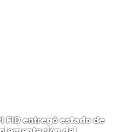
PI FID entregó estado de
mplementación del