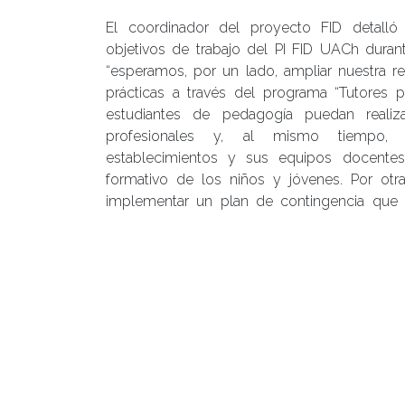
El coordinador del proyecto FID detalló
objetivos de trabajo del PI FID UACh duran
“esperamos, por un lado, ampliar nuestra r
prácticas a través del programa “Tutores p
estudiantes de pedagogía puedan realiza
profesionales y, al mismo tiempo,
establecimientos y sus equipos docente
formativo de los niños y jóvenes. Por otr
implementar un plan de contingencia que 
académico, así como un plan de bienestar i
quienes integramos esta comunidad.”, precisó