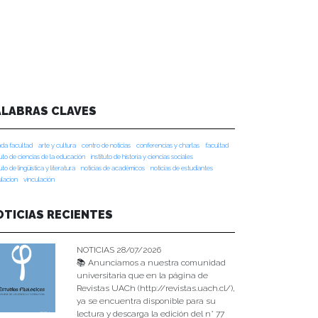
ALABRAS CLAVES
da facultad
arte y cultura
centro de noticias
conferencias y charlas
facultad
tuto de ciencias de la educación
instituto de historia y ciencias sociales
tuto de lingüística y literatura
noticias de académicos
noticias de estudiantes
ulacion
vinculación
OTICIAS RECIENTES
NOTICIAS 28/07/2026
📚 Anunciamos a nuestra comunidad
universitaria que en la página de
Revistas UACh (http://revistas.uach.cl/),
ya se encuentra disponible para su
lectura y descarga la edición del n° 77