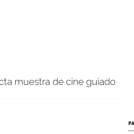
icta muestra de cine guiado
manidades
P