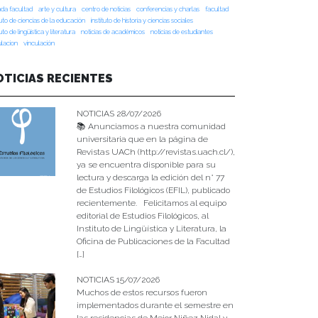
da facultad
arte y cultura
centro de noticias
conferencias y charlas
facultad
tuto de ciencias de la educación
instituto de historia y ciencias sociales
tuto de lingüística y literatura
noticias de académicos
noticias de estudiantes
ulacion
vinculación
OTICIAS RECIENTES
NOTICIAS 28/07/2026
📚 Anunciamos a nuestra comunidad
universitaria que en la página de
Revistas UACh (http://revistas.uach.cl/),
ya se encuentra disponible para su
lectura y descarga la edición del n° 77
de Estudios Filológicos (EFIL), publicado
recientemente. Felicitamos al equipo
editorial de Estudios Filológicos, al
Instituto de Lingüística y Literatura, la
Oficina de Publicaciones de la Facultad
[…]
NOTICIAS 15/07/2026
Muchos de estos recursos fueron
implementados durante el semestre en