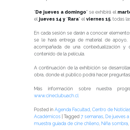
“
De jueves a domingo
” se exhibirá el
mart
el
jueves 14 y
“
Rara
” el
viernes 15
, todas l
En cada sesión se darán a conocer elementos 
se le hará entrega de material de apoyo, e
acompañada de una contextualización y d
contenido de la película.
A continuación de la exhibición se desarrolla
obra, donde el público podrá hacer preguntas
Más información sobre nuestra prog
www.cineclubuach.cl
Posted in
Agenda Facultad
,
Centro de Noticia
Académicos
|
Tagged
7 semanas
,
De jueves 
muestra guiada de cine chileno
,
Niña sombra
,