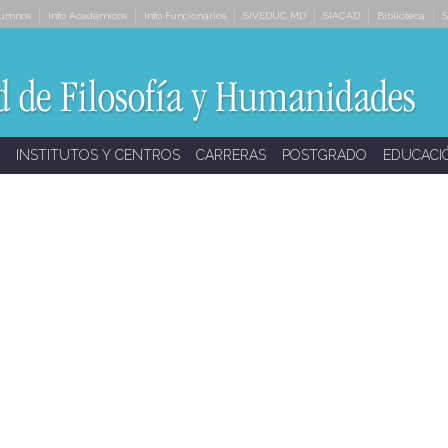
lumnos
Info Académicos
Info Funcionarios
SIVEDUC MD
SIACAD
Biblioteca
S
INSTITUTOS Y CENTROS
CARRERAS
POSTGRADO
EDUCACI