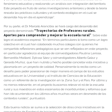
fenómeno educativo y realizando un análisis con integración del territorio.
Este proyecto es fruto de varias investigaciones anteriores y desde la teoría
rescata las prácticas culturales y el contexto ecológico en el cual se
desarrolla hoy en día el aprendizaje”.
Por su parte, el Dr. Marcelo Arancibia se hará cargo del desarrollo del
proyecto denominado
“Trayectorias de Profesores rurales.
Aportes para comprender y mejorar la escuela rural”
. Sobre este
logro el académico expresó: “En términos particulares lo tomo como un logro
colectivo en el cual han colaborado muchas colegas con quienes he
compartido reflexiones pedagógicas que se ven reflejadas en este proyecto,
en particular agradezco al equipo de coinvestigadoras Paulina Larrosa,
Bernardita Maillard, Dykssa Sáez y coinvestigadores Alberto Galaz y
Gerardo Muñoz, que han nutrido y hecho posible concretar esta iniciativa y
plasmarla en un proyecto de calidad. Personalmente lo recibo como un
desafío para poder posesionar de mejor manera el campo de los estudios
educativos en la Universidad y al Instituto de Ciencias de la Educación
como un referente de la investigación en la Zona Sur y el País. Por último y
no menos relevante, en el proyecto buscamos relevar el rol de la escuela
rural y sus maestros en estos escenarios de incertidumbre y reformas que
han ido ocurriendo en los últimos años muchas veces en desmedro de los
contextos rurales”, puntualizó.
Esta buena noticia se suma a la selección de otras cinco iniciativas en la
convocatoria de Fondecyt de Iniciación, por parte de académicos de la