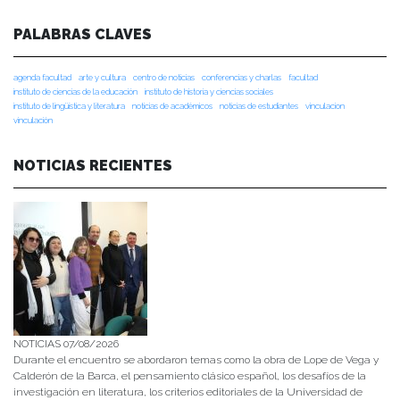
PALABRAS CLAVES
agenda facultad
arte y cultura
centro de noticias
conferencias y charlas
facultad
instituto de ciencias de la educación
instituto de historia y ciencias sociales
instituto de lingüística y literatura
noticias de académicos
noticias de estudiantes
vinculacion
vinculación
NOTICIAS RECIENTES
NOTICIAS 07/08/2026
Durante el encuentro se abordaron temas como la obra de Lope de Vega y
Calderón de la Barca, el pensamiento clásico español, los desafíos de la
investigación en literatura, los criterios editoriales de la Universidad de