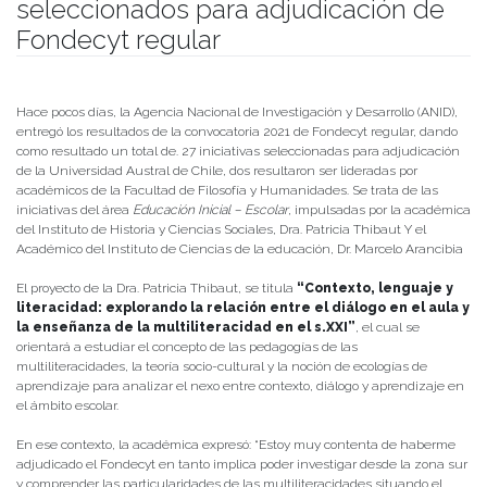
seleccionados para adjudicación de
Fondecyt regular
Publicado el
19/01/2022
- Facultad de Filosofía y Humanidades
Hace pocos días, la Agencia Nacional de Investigación y Desarrollo (ANID),
entregó los resultados de la convocatoria 2021 de Fondecyt regular, dando
como resultado un total de. 27 iniciativas seleccionadas para adjudicación
de la Universidad Austral de Chile, dos resultaron ser lideradas por
académicos de la Facultad de Filosofía y Humanidades. Se trata de las
iniciativas del área
Educación Inicial – Escolar
, impulsadas por la académica
del Instituto de Historia y Ciencias Sociales, Dra. Patricia Thibaut Y el
Académico del Instituto de Ciencias de la educación, Dr. Marcelo Arancibia
El proyecto de la Dra. Patricia Thibaut, se titula
“Contexto, lenguaje y
literacidad: explorando la relación entre el diálogo en el aula y
la enseñanza de la multiliteracidad en el s.XXI”
, el cual se
orientará a estudiar el concepto de las pedagogías de las
multiliteracidades, la teoría socio-cultural y la noción de ecologías de
aprendizaje para analizar el nexo entre contexto, diálogo y aprendizaje en
el ámbito escolar.
En ese contexto, la académica expresó: “Estoy muy contenta de haberme
adjudicado el Fondecyt en tanto implica poder investigar desde la zona sur
y comprender las particularidades de las multiliteracidades situando el