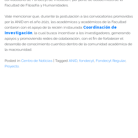
Facultad de Filosofía y Humanidades.
Vale mencionar que, durante la postulación a las convocatorias promovidas
por la ANID en el año 2021, las académicas y académicos de la Facultad
contaron con el apoyo de la recién instaurada
Coordinación de
Investigación
, la cual busca incentivar a los investigadores, generando
apoyos y promoviendo redes de colaboración, con el fin de fortalecer el
desarrollo de conocimiento cuentico dentro de la comunidad académica de
la macrounidad.
Posted in
Centro de Noticias
|
Tagged
ANID
,
fondecyt
,
Fondecyt Regular
,
Proyecto.