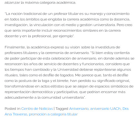
alcanzar la máxima categoría académica.
“La noción tradicional de un profesor titular es su manejo y conocimiento
en todos los ámbitos que engloba la carrera académica como la docencia,
investigación, la vinculación con el medio y gestión universitaria. Pero creo
que sería importante incluir reconocimientos similares en la carrera
docente y en la profesional, por ejemplo”.
Finalmente, la académica expresó su visión sobre la investidura de
profesores titulares y la ceremonia de aniversario. “Si bien estoy contenta
de poder participar de esta celebración de aniversario, en donde además se
reconocen los años de servicio de docentes y funcionarios, considero que
los tiempos han cambiado y la Universidad debiese replantearse algunos
rituales, tales como el desfile de togados. Me parece que, tanto el desfile
como la postura de la toga y el birrete, han perdido su significado original,
transformándose en actos elitistas que se alejan de espacios simbólicos de
representación democrática y participativa, que podrían encarnar más
adecuadamente a la comunidad universitaria”.
Posted in
Centro de Noticias
|
Tagged
Aniversario
,
aniversario UACh
,
Dra.
Ana Traverso
,
promoción a categoría titular