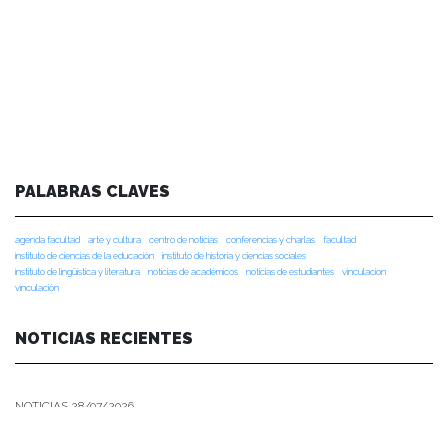
PALABRAS CLAVES
agenda facultad
arte y cultura
centro de noticias
conferencias y charlas
facultad
instituto de ciencias de la educación
instituto de historia y ciencias sociales
instituto de lingüística y literatura
noticias de académicos
noticias de estudiantes
vinculacion
vinculación
NOTICIAS RECIENTES
NOTICIAS 28/07/2026
📚 Anunciamos a nuestra comunidad universitaria que en la página de
Revistas UACh (http://revistas.uach.cl/), ya se encuentra disponible para