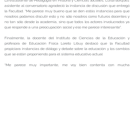
La estudiante de Pedagogía en Historia y Ciencias Sociales, Luisa Bórquez
asistente al conversatorio agradeció la instancia de discusión que entregó
la Facultad. “Me parece muy bueno que se den estás instancias para que
nosotros podamos discutir esto y no sólo nosotros como futuros docentes y
no tan sólo desde la academia, sino que todos los actores involucrados ya
que responde a una preocupación social y eso me parece interesante”.
Finalmente, la docente del Instituto de Ciencias de la Educación y
profesora de Educación Física Loreto Libuy destacó que la Facultad
propiciara instancias de diálogo y debate sobre la educación y los cambios
que se están proponiendo para el sistema educativo actual
“Me parece muy importante, me voy bien contenta con mucha
información, tenemos una decanatura muy presente en términos
educativos como quizás no habíamos visto antes, entonces estoy
agradecida del espacio de diálogo y que nazca desde nuestra casa de
estudio, desde nuestra facultad lo encuentro un avance tremendo”.
Posted in
Centro de Noticias
|
Tagged
PedagogíaenEducaciónFísicaDeportesyRecreación
,
PedagogíaenHistoriay
CienciasSociales
,
PedagogíasUACh