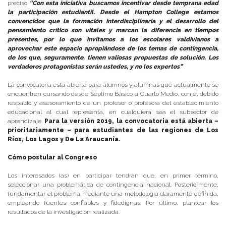
precisó
“Con esta iniciativa buscamos incentivar desde temprana edad
la participación estudiantil. Desde el Hampton College estamos
convencidos que la formación interdisciplinaria y el desarrollo del
pensamiento crítico son vitales y marcan la diferencia en tiempos
presentes, por lo que invitamos a los escolares valdivianos a
aprovechar este espacio apropiándose de los temas de contingencia,
de los que, seguramente, tienen valiosas propuestas de solución. Los
verdaderos protagonistas serán ustedes, y no los expertos”
La convocatoria está abierta para alumnos y alumnas que actualmente se
encuentren cursando desde Séptimo Básico a Cuarto Medio, con el debido
respaldo y asesoramiento de un profesor o profesora del establecimiento
educacional al cual representa, en cualquiera sea el subsector de
aprendizaje.
Para la versión 2019, la convocatoria está abierta –
prioritariamente – para estudiantes de las regiones de Los
Ríos, Los Lagos y De La Araucanía.
Cómo postular al Congreso
Los interesados (as) en participar tendrán que, en primer término,
seleccionar una problemática de contingencia nacional. Posteriormente,
fundamentar el problema mediante una metodología claramente definida,
empleando fuentes confiables y fidedignas. Por último, plantear los
resultados de la investigación realizada.