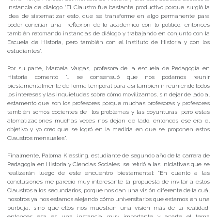
instancia de dialogo “El Claustro fue bastante productivo porque surgió la
idea de sistematizar esto, que se transforme en algo permanente para
poder conciliar una reflexión de lo académico con lo político, entonces
también retomando instancias de diálogo y trabajando en conjunto con la
Escuela de Historia, pero también con el Instituto de Historia y con los
estudiantes”.
Por su parte, Marcela Vargas, profesora de la escuela de Pedagogía en
Historia comentó “… se consensuó que nos podamos reunir
biestamentalmente de forma temporal para así también ir reuniendo todos
los intereses y las inquietudes sobre cómo movilizarnos, sin dejar de lado al
estamento que son los profesores porque muchas profesoras y profesores
también somos cocientes de los problemas y las coyunturas, pero estas
atomatizaciones muchas veces nos dejan de lado, entonces ese era el
objetivo y yo creo que se logró en la medida en que se proponen estos
Claustros mensuales”.
Finalmente, Paloma Kiessling, estudiante de segundo año de la carrera de
Pedagogía en Historia y Ciencias Sociales se refirió a las iniciativas que se
realizarán luego de este encuentro biestamental: “En cuanto a las
conclusiones me pareció muy interesante la propuesta de invitar a estos
Claustros a los secundarios, porque nos dan una visión diferente de la cuál
nosotros ya nos estamos alejando cómo universitarios que estamos en una
burbuja, sino que ellos nos muestran una visión más de la realidad,
entonces esa es una instancia muy importante y aparte el tema