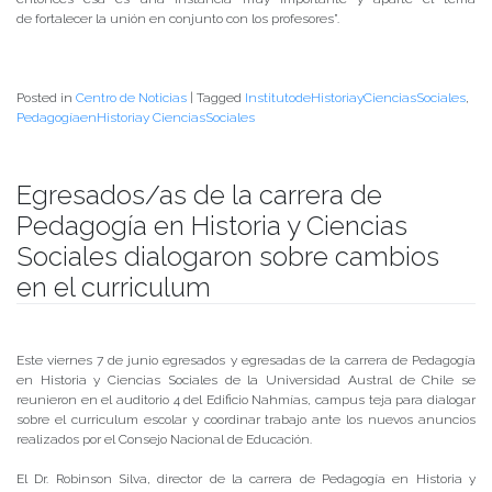
de fortalecer la unión en conjunto con los profesores”.
Posted in
Centro de Noticias
|
Tagged
InstitutodeHistoriayCienciasSociales
,
PedagogíaenHistoriay CienciasSociales
Egresados/as de la carrera de
Pedagogía en Historia y Ciencias
Sociales dialogaron sobre cambios
en el curriculum
Publicado el
10/06/2019
- Facultad de Filosofía y Humanidades
Este viernes 7 de junio egresados y egresadas de la carrera de Pedagogía
en Historia y Ciencias Sociales de la Universidad Austral de Chile se
reunieron en el auditorio 4 del Edificio Nahmías, campus teja para dialogar
sobre el curriculum escolar y coordinar trabajo ante los nuevos anuncios
realizados por el Consejo Nacional de Educación.
El Dr. Robinson Silva, director de la carrera de Pedagogía en Historia y