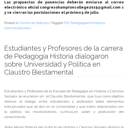
Las propuestas de ponencias deberán enviarse al correo
electrónico oficial congresohamptoncollege2019@gmail.com s
y se cierran las postulaciones el próximo 5 de julio.
Posted in
Centro de Noticias
|
Tagged
FID
,
PedagogíaenHistoriay
CienciasSociales
Estudiantes y Profesores de la carrera
de Pedagogía Historia dialogaron
sobre Universidad y Política en
Claustro Biestamental
Publicado el
13/06/2019
- Facultad de Filosofía y Humanidades
Estudiantes y Profesores de la Escuela de Pedagogía en Historia y Ciencias
Sociales se reunieron en el Claustro Biestamental que tuvo como objetivo
retomar el diálogo entre estudiantes y profesores sobre elementos
estructurales que se dan en la Universidad y que están relacionados con
la política; las movilizaciones, curriculum; saber y producción del
conocimiento.
Yerko Monje Profesor del Instituto de Historia y Ciencias Sociales destacó la