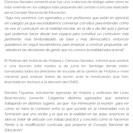
Ciencias Sociales comentó que fue una instancia de diálogo sobre cómo se
está viviendo en los colegios esta propuesta del cambio curricular realizada
por el Consejo Nacional de Educación.
“
Aquí nos reunimos con egresados y con profesores que están en ejercicio
en colegios ya que necesitábamos conversar con ellos para entender cómo
se vive el curriculum en la realidad escolar, en el día a día del aula y pensar
qué podemos hacer desde ese espacio para constituir un curriculum más
pertinente, más territorializado, de base y más democrático, entonces
quedamos en seguir reuniéndonos para empezar a construir propuestas sin
obedecer las decisiones de gente que no conoce la realidad educacional”.
El Profesor del Instituto de Historia y Ciencias Sociales, informó que asistirá
a una reunión este martes 11 de junio en Santiago donde están
convocados todos los directores de esucela de la carrera de Historia a nivel
nacional para evaluar líneas de acción ante la movilización que han
levantado en rechazo a la decisión del CNED.
Daniela Figueroa, estudiante egresada de Historia y profesora del Liceo
Bicentenario comentó:
“Llegamos distintos egresados que estamos
trabajando en distintos lugares, así que fue interesante la reunión para ver
cómo se hace la conexión entre lo que sucede en la Universidad con la
formación que uno recibe y lo que es la realidad en las aulas, entonces la
idea es tratar de articular con trabajo práctico y concreto cómo le hacemos
frente a la modificación curricular que propone el Consejo Nacional de
Educación”.